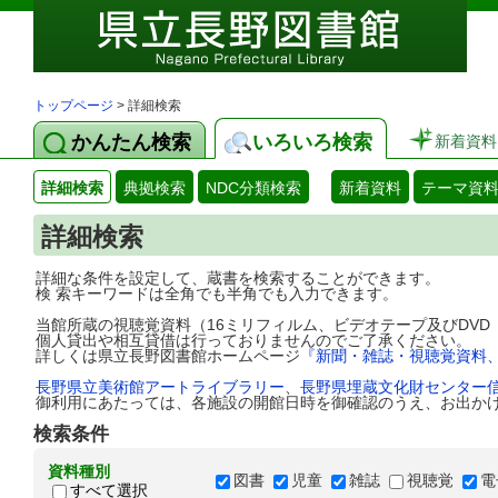
トップページ
> 詳細検索
かんたん検索
いろいろ検索
新着資料
詳細検索
典拠検索
NDC分類検索
新着資料
テーマ資
詳細検索
詳細な条件を設定して、蔵書を検索することができます。
検 索キーワードは全角でも半角でも入力できます。
当館所蔵の視聴覚資料（16ミリフィルム、ビデオテープ及びDV
個人貸出や相互貸借は行っておりませんのでご了承ください。
詳しくは県立長野図書館ホームページ
『新聞・雑誌・視聴覚資料
長野県立美術館アートライブラリー
、
長野県埋蔵文化財センター
御利用にあたっては、各施設の開館日時を御確認のうえ、お出か
検索条件
資料種別
図書
児童
雑誌
視聴覚
電
すべて選択