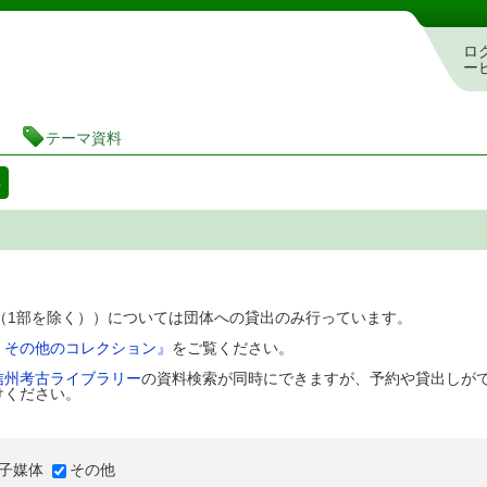
図書館 蔵書検索・予約システム
ロ
ー
テーマ資料
料
D（1部を除く））については団体への貸出のみ行っています。
、その他のコレクション』
をご覧ください。
信州考古ライブラリー
の資料検索が同時にできますが、予約や貸出しが
けください。
子媒体
その他