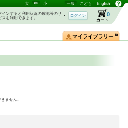
大
中
小
一般
こども
English
0
グインすると利用状況の確認等のサ
ビスを利用できます。
カート
マイライブラリー
できません。