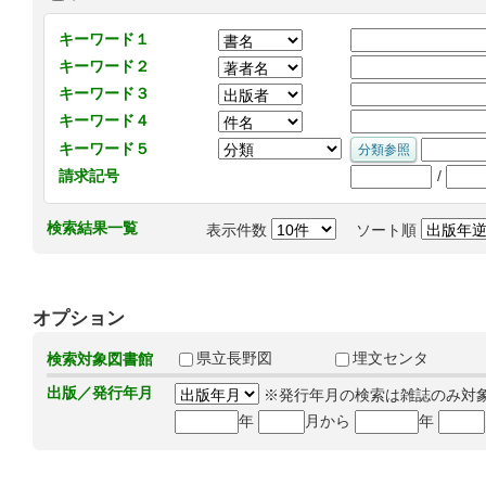
キーワード１
キーワード２
キーワード３
キーワード４
キーワード５
/
請求記号
検索結果一覧
表示件数
ソート順
オプション
県立長野図
埋文センタ
検索対象図書館
出版／発行年月
※発行年月の検索は雑誌のみ対
年
月から
年