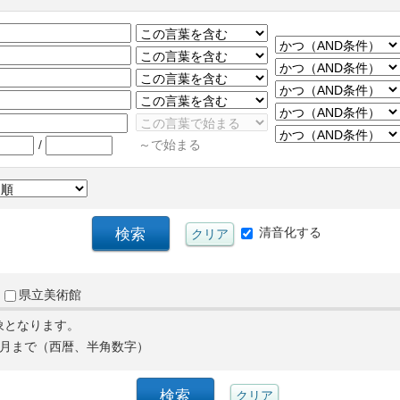
/
～で始まる
清音化する
県立美術館
象となります。
月まで（西暦、半角数字）