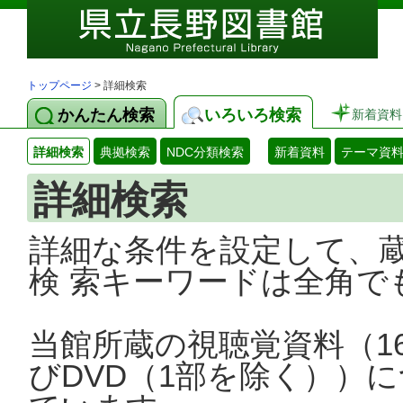
トップページ
> 詳細検索
かんたん検索
いろいろ検索
新着資料
詳細検索
典拠検索
NDC分類検索
新着資料
テーマ資
詳細検索
詳細な条件を設定して、
検 索キーワードは全角で
当館所蔵の視聴覚資料（1
びDVD（1部を除く））