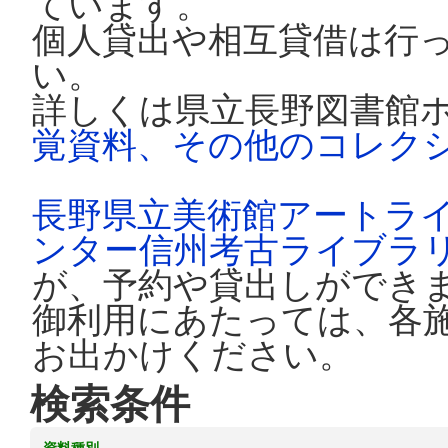
ています。
個人貸出や相互貸借は行
い。
詳しくは県立長野図書館
覚資料、その他のコレク
長野県立美術館アートラ
ンター信州考古ライブラ
が、予約や貸出しができ
御利用にあたっては、各
お出かけください。
検索条件