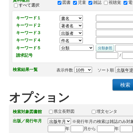
資料種別
図書
児童
雑誌
視聴覚
電
すべて選択
キーワード１
キーワード２
キーワード３
キーワード４
キーワード５
/
請求記号
検索結果一覧
表示件数
ソート順
オプション
県立長野図
埋文センタ
検索対象図書館
出版／発行年月
※発行年月の検索は雑誌のみ対
年
月から
年