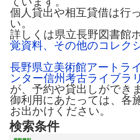
ています。
個人貸出や相互貸借は行
い。
詳しくは県立長野図書館
覚資料、その他のコレク
長野県立美術館アートラ
ンター信州考古ライブラ
が、予約や貸出しができ
御利用にあたっては、各
お出かけください。
検索条件