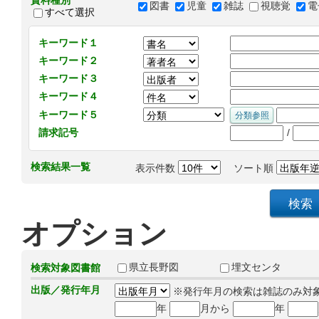
資料種別
図書
児童
雑誌
視聴覚
電
すべて選択
キーワード１
キーワード２
キーワード３
キーワード４
キーワード５
/
請求記号
検索結果一覧
表示件数
ソート順
オプション
県立長野図
埋文センタ
検索対象図書館
出版／発行年月
※発行年月の検索は雑誌のみ対
年
月から
年