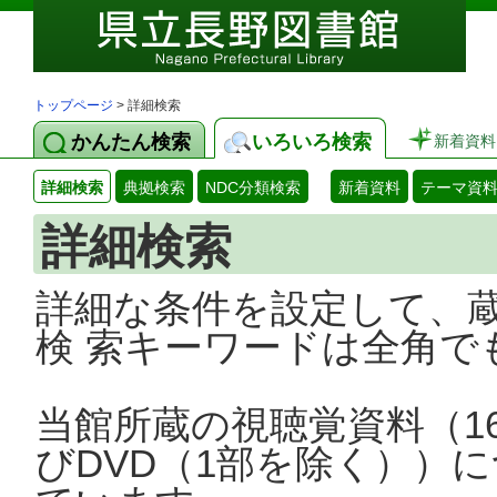
トップページ
> 詳細検索
かんたん検索
いろいろ検索
新着資料
詳細検索
典拠検索
NDC分類検索
新着資料
テーマ資
詳細検索
詳細な条件を設定して、
検 索キーワードは全角で
当館所蔵の視聴覚資料（1
びDVD（1部を除く））