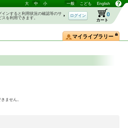
大
中
小
一般
こども
English
0
グインすると利用状況の確認等のサ
ビスを利用できます。
カート
マイライブラリー
できません。