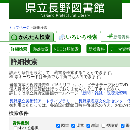
トップページ
> 詳細検索
かんたん検索
いろいろ検索
新着資料
詳細検索
典拠検索
NDC分類検索
新着資料
テーマ資
詳細検索
詳細な条件を設定して、蔵書を検索することができます。
検 索キーワードは全角でも半角でも入力できます。
当館所蔵の視聴覚資料（16ミリフィルム、ビデオテープ及びDV
個人貸出や相互貸借は行っておりませんのでご了承ください。
詳しくは県立長野図書館ホームページ
『新聞・雑誌・視聴覚資料
長野県立美術館アートライブラリー
、
長野県埋蔵文化財センター
御利用にあたっては、各施設の開館日時を御確認のうえ、お出か
検索条件
資料種別
図書
児童
雑誌
視聴覚
電
すべて選択