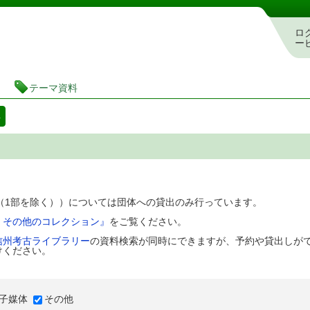
図書館 蔵書検索・予約システム
ロ
ー
テーマ資料
料
D（1部を除く））については団体への貸出のみ行っています。
、その他のコレクション』
をご覧ください。
信州考古ライブラリー
の資料検索が同時にできますが、予約や貸出しが
けください。
子媒体
その他