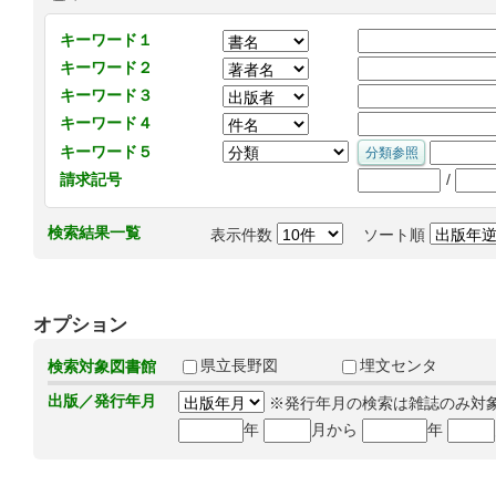
キーワード１
キーワード２
キーワード３
キーワード４
キーワード５
/
請求記号
検索結果一覧
表示件数
ソート順
オプション
県立長野図
埋文センタ
検索対象図書館
出版／発行年月
※発行年月の検索は雑誌のみ対
年
月から
年