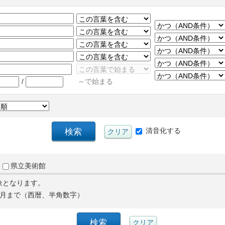
/
～で始まる
清音化する
県立美術館
象となります。
月まで（西暦、半角数字）