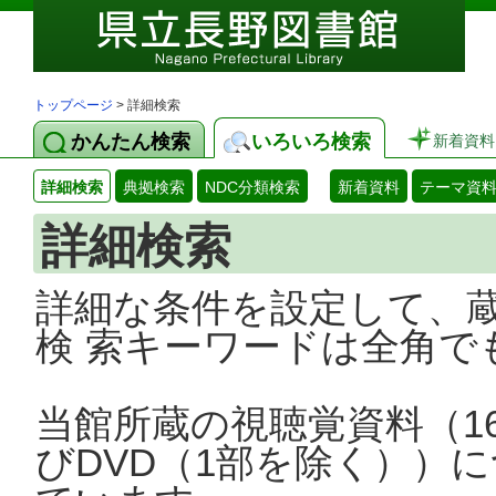
トップページ
> 詳細検索
かんたん検索
いろいろ検索
新着資料
詳細検索
典拠検索
NDC分類検索
新着資料
テーマ資
詳細検索
詳細な条件を設定して、
検 索キーワードは全角で
当館所蔵の視聴覚資料（1
びDVD（1部を除く））