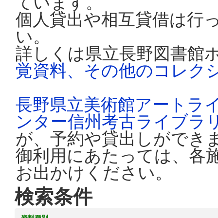
ています。
個人貸出や相互貸借は行
い。
詳しくは県立長野図書館
覚資料、その他のコレク
長野県立美術館アートラ
ンター信州考古ライブラ
が、予約や貸出しができ
御利用にあたっては、各
お出かけください。
検索条件