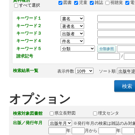
資料種別
図書
児童
雑誌
視聴覚
電
すべて選択
キーワード１
キーワード２
キーワード３
キーワード４
キーワード５
/
請求記号
検索結果一覧
表示件数
ソート順
オプション
県立長野図
埋文センタ
検索対象図書館
出版／発行年月
※発行年月の検索は雑誌のみ対
年
月から
年