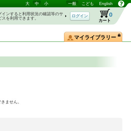
大
中
小
一般
こども
English
0
グインすると利用状況の確認等のサ
ビスを利用できます。
カート
マイライブラリー
できません。