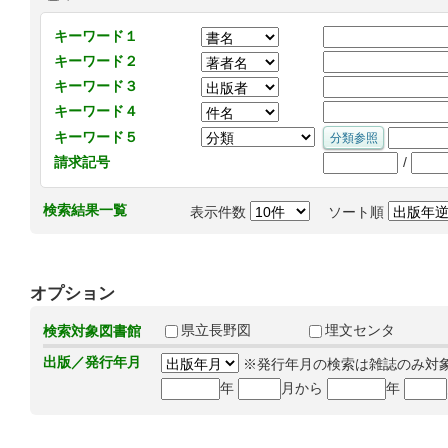
キーワード１
キーワード２
キーワード３
キーワード４
キーワード５
/
請求記号
検索結果一覧
表示件数
ソート順
オプション
県立長野図
埋文センタ
検索対象図書館
出版／発行年月
※発行年月の検索は雑誌のみ対
年
月から
年