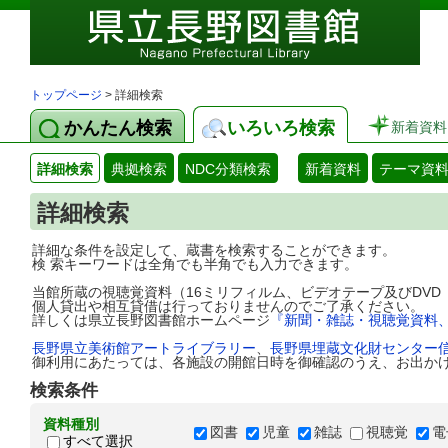
トップページ
> 詳細検索
かんたん検索
いろいろ検索
新着資料
詳細検索
典拠検索
NDC分類検索
新着資料
テーマ資
詳細検索
詳細な条件を設定して、蔵書を検索することができます。
検 索キーワードは全角でも半角でも入力できます。
当館所蔵の視聴覚資料（16ミリフィルム、ビデオテープ及びDV
個人貸出や相互貸借は行っておりませんのでご了承ください。
詳しくは県立長野図書館ホームページ
『新聞・雑誌・視聴覚資料
長野県立美術館アートライブラリー
、
長野県埋蔵文化財センター
御利用にあたっては、各施設の開館日時を御確認のうえ、お出か
検索条件
資料種別
図書
児童
雑誌
視聴覚
電
すべて選択