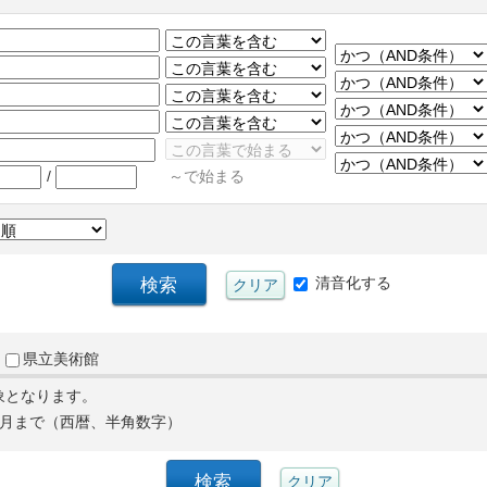
/
～で始まる
清音化する
県立美術館
象となります。
月まで（西暦、半角数字）