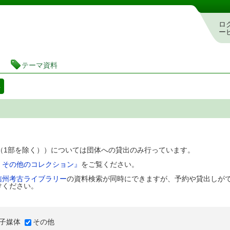
図書館 蔵書検索・予約システム
ロ
ー
テーマ資料
料
D（1部を除く））については団体への貸出のみ行っています。
、その他のコレクション』
をご覧ください。
信州考古ライブラリー
の資料検索が同時にできますが、予約や貸出しが
けください。
子媒体
その他