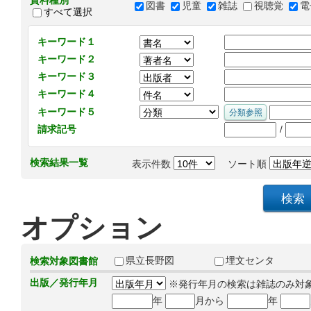
資料種別
図書
児童
雑誌
視聴覚
電
すべて選択
キーワード１
キーワード２
キーワード３
キーワード４
キーワード５
/
請求記号
検索結果一覧
表示件数
ソート順
オプション
県立長野図
埋文センタ
検索対象図書館
出版／発行年月
※発行年月の検索は雑誌のみ対
年
月から
年