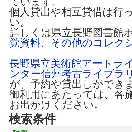
ています。
個人貸出や相互貸借は行
い。
詳しくは県立長野図書館
覚資料、その他のコレク
長野県立美術館アートラ
ンター信州考古ライブラ
が、予約や貸出しができ
御利用にあたっては、各
お出かけください。
検索条件