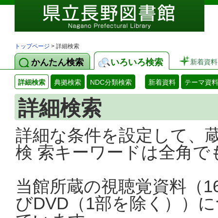
トップページ
> 詳細検索
かんたん検索
いろいろ検索
新着資料
詳細検索
典拠検索
NDC分類検索
新着資料
テーマ資
詳細検索
詳細な条件を設定して、
検 索キーワードは全角で
当館所蔵の視聴覚資料（1
びDVD（1部を除く））