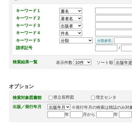
キーワード１
キーワード２
キーワード３
キーワード４
キーワード５
/
請求記号
検索結果一覧
表示件数
ソート順
オプション
県立長野図
埋文センタ
検索対象図書館
出版／発行年月
※発行年月の検索は雑誌のみ対
年
月から
年