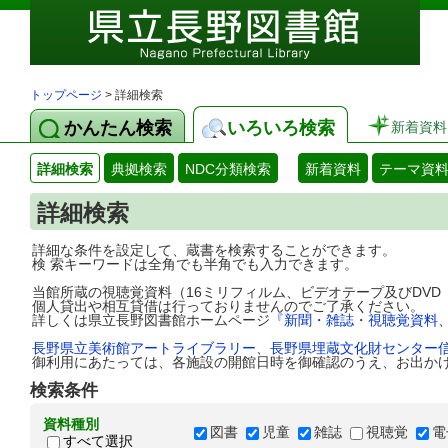
トップページ
> 詳細検索
かんたん検索
いろいろ検索
新着資料
詳細検索
典拠検索
NDC分類検索
新着資料
テーマ資
詳細検索
詳細な条件を設定して、蔵書を検索することができます。
検 索キーワードは全角でも半角でも入力できます。
当館所蔵の視聴覚資料（16ミリフィルム、ビデオテープ及びDV
個人貸出や相互貸借は行っておりませんのでご了承ください。
詳しくは県立長野図書館ホームページ
『新聞・雑誌・視聴覚資料
長野県立美術館アートライブラリー
、
長野県埋蔵文化財センター
御利用にあたっては、各施設の開館日時を御確認のうえ、お出か
検索条件
資料種別
図書
児童
雑誌
視聴覚
電
すべて選択