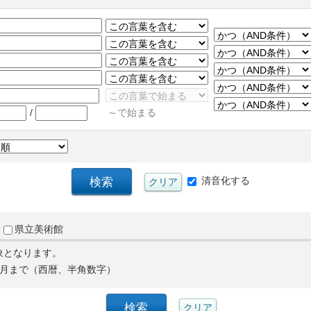
/
～で始まる
清音化する
県立美術館
象となります。
月まで（西暦、半角数字）