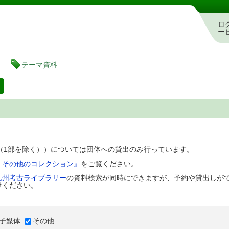
図書館 蔵書検索・予約システム
ロ
ー
テーマ資料
料
D（1部を除く））については団体への貸出のみ行っています。
、その他のコレクション』
をご覧ください。
信州考古ライブラリー
の資料検索が同時にできますが、予約や貸出しが
けください。
子媒体
その他