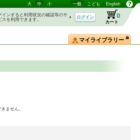
大
中
小
一般
こども
English
0
グインすると利用状況の確認等のサ
ビスを利用できます。
カート
マイライブラリー
できません。