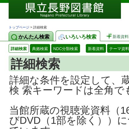
トップページ
> 詳細検索
かんたん検索
いろいろ検索
新着資料
詳細検索
典拠検索
NDC分類検索
新着資料
テーマ資
詳細検索
詳細な条件を設定して、
検 索キーワードは全角で
当館所蔵の視聴覚資料（1
びDVD（1部を除く））