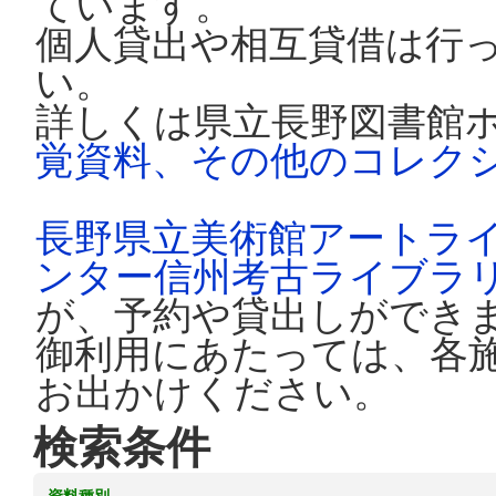
ています。
個人貸出や相互貸借は行
い。
詳しくは県立長野図書館
覚資料、その他のコレク
長野県立美術館アートラ
ンター信州考古ライブラ
が、予約や貸出しができ
御利用にあたっては、各
お出かけください。
検索条件