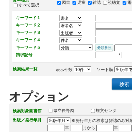
資料種別
図書
児童
雑誌
視聴覚
電
すべて選択
キーワード１
キーワード２
キーワード３
キーワード４
キーワード５
/
請求記号
検索結果一覧
表示件数
ソート順
オプション
県立長野図
埋文センタ
検索対象図書館
出版／発行年月
※発行年月の検索は雑誌のみ対
年
月から
年