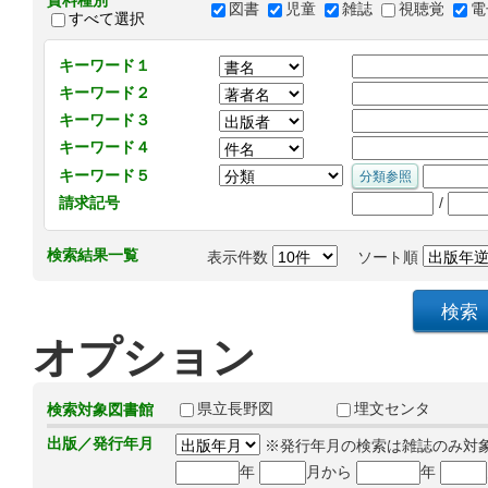
資料種別
図書
児童
雑誌
視聴覚
電
すべて選択
キーワード１
キーワード２
キーワード３
キーワード４
キーワード５
/
請求記号
検索結果一覧
表示件数
ソート順
オプション
県立長野図
埋文センタ
検索対象図書館
出版／発行年月
※発行年月の検索は雑誌のみ対
年
月から
年