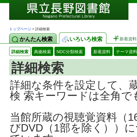
トップページ
> 詳細検索
かんたん検索
いろいろ検索
新着資料
詳細検索
典拠検索
NDC分類検索
新着資料
テーマ資
詳細検索
詳細な条件を設定して、
検 索キーワードは全角で
当館所蔵の視聴覚資料（1
びDVD（1部を除く））