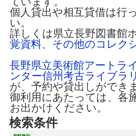
ています。
個人貸出や相互貸借は行
い。
詳しくは県立長野図書館
覚資料、その他のコレク
長野県立美術館アートラ
ンター信州考古ライブラ
が、予約や貸出しができ
御利用にあたっては、各
お出かけください。
検索条件