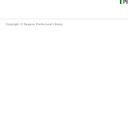
内
Copyright © Nagano Prefectural Library