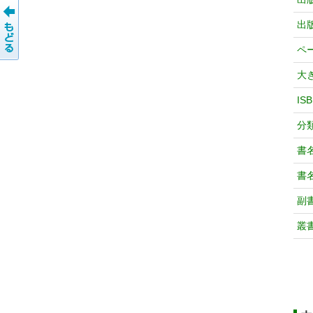
出
ペ
大
IS
分
書
書
副
叢