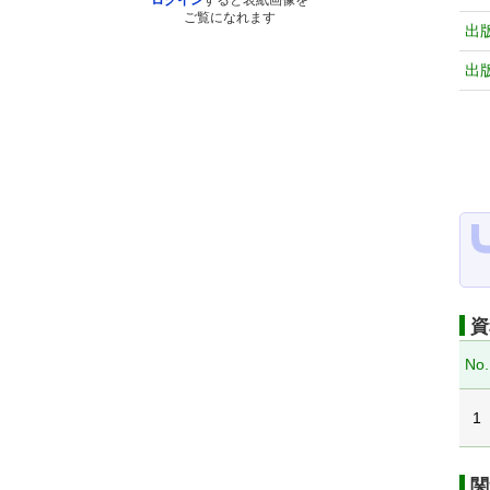
ログイン
すると表紙画像を
ご覧になれます
出
出
資
No.
1
関