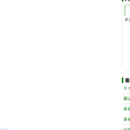
水
書
タ
書
著
著
出