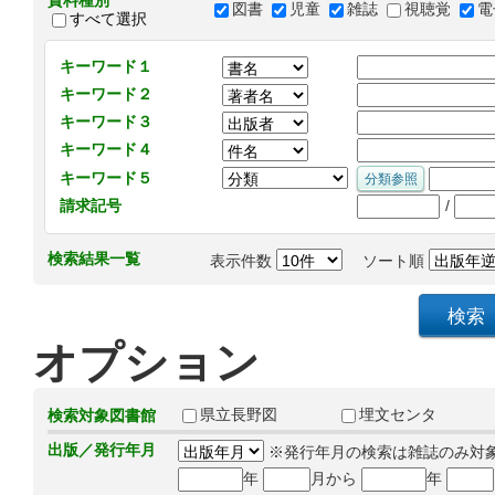
資料種別
図書
児童
雑誌
視聴覚
電
すべて選択
キーワード１
キーワード２
キーワード３
キーワード４
キーワード５
/
請求記号
検索結果一覧
表示件数
ソート順
オプション
県立長野図
埋文センタ
検索対象図書館
出版／発行年月
※発行年月の検索は雑誌のみ対
年
月から
年