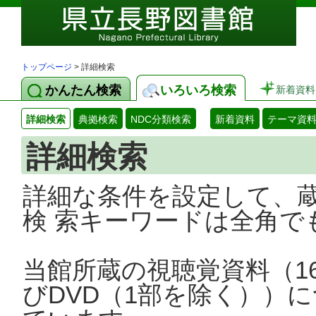
トップページ
> 詳細検索
かんたん検索
いろいろ検索
新着資料
詳細検索
典拠検索
NDC分類検索
新着資料
テーマ資
詳細検索
詳細な条件を設定して、
検 索キーワードは全角で
当館所蔵の視聴覚資料（1
びDVD（1部を除く））