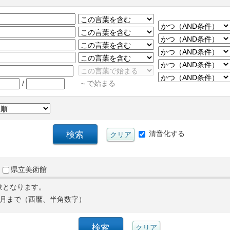
/
～で始まる
清音化する
県立美術館
象となります。
月まで（西暦、半角数字）