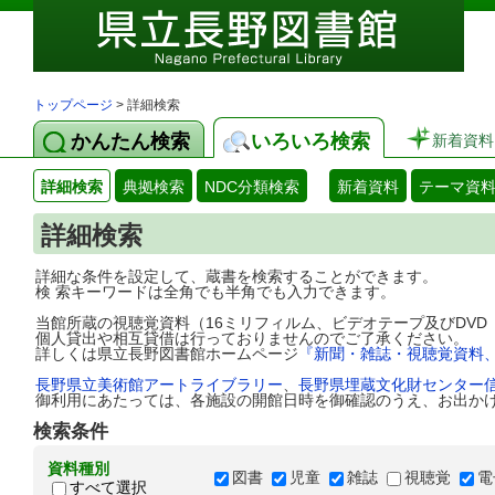
トップページ
> 詳細検索
かんたん検索
いろいろ検索
新着資料
詳細検索
典拠検索
NDC分類検索
新着資料
テーマ資
詳細検索
詳細な条件を設定して、蔵書を検索することができます。
検 索キーワードは全角でも半角でも入力できます。
当館所蔵の視聴覚資料（16ミリフィルム、ビデオテープ及びDV
個人貸出や相互貸借は行っておりませんのでご了承ください。
詳しくは県立長野図書館ホームページ
『新聞・雑誌・視聴覚資料
長野県立美術館アートライブラリー
、
長野県埋蔵文化財センター
御利用にあたっては、各施設の開館日時を御確認のうえ、お出か
検索条件
資料種別
図書
児童
雑誌
視聴覚
電
すべて選択