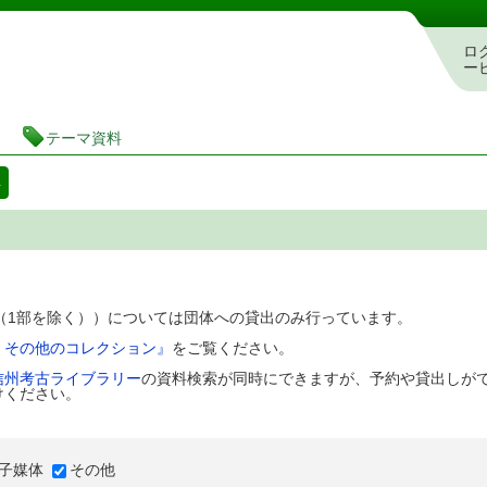
図書館 蔵書検索・予約システム
ロ
ー
テーマ資料
料
D（1部を除く））については団体への貸出のみ行っています。
、その他のコレクション』
をご覧ください。
信州考古ライブラリー
の資料検索が同時にできますが、予約や貸出しが
けください。
子媒体
その他