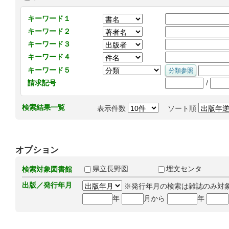
キーワード１
キーワード２
キーワード３
キーワード４
キーワード５
/
請求記号
検索結果一覧
表示件数
ソート順
オプション
県立長野図
埋文センタ
検索対象図書館
出版／発行年月
※発行年月の検索は雑誌のみ対
年
月から
年