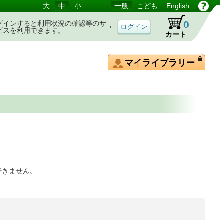
大
中
小
一般
こども
English
0
グインすると利用状況の確認等のサ
ビスを利用できます。
カート
マイライブラリー
できません。