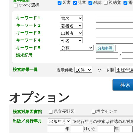
資料種別
図書
児童
雑誌
視聴覚
電
すべて選択
キーワード１
キーワード２
キーワード３
キーワード４
キーワード５
/
請求記号
検索結果一覧
表示件数
ソート順
オプション
県立長野図
埋文センタ
検索対象図書館
出版／発行年月
※発行年月の検索は雑誌のみ対
年
月から
年