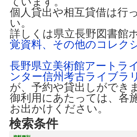
ています。
個人貸出や相互貸借は行
い。
詳しくは県立長野図書館
覚資料、その他のコレク
長野県立美術館アートラ
ンター信州考古ライブラ
が、予約や貸出しができ
御利用にあたっては、各
お出かけください。
検索条件