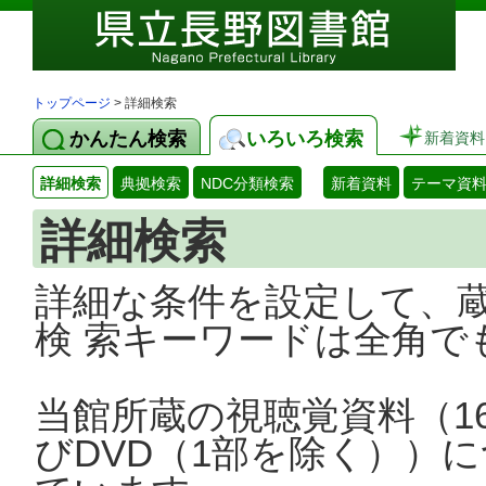
トップページ
> 詳細検索
かんたん検索
いろいろ検索
新着資料
詳細検索
典拠検索
NDC分類検索
新着資料
テーマ資
詳細検索
詳細な条件を設定して、
検 索キーワードは全角で
当館所蔵の視聴覚資料（1
びDVD（1部を除く））