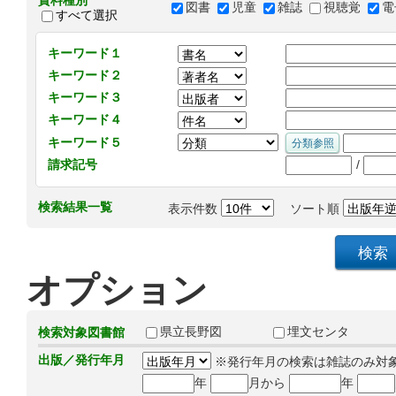
資料種別
図書
児童
雑誌
視聴覚
電
すべて選択
キーワード１
キーワード２
キーワード３
キーワード４
キーワード５
/
請求記号
検索結果一覧
表示件数
ソート順
オプション
県立長野図
埋文センタ
検索対象図書館
出版／発行年月
※発行年月の検索は雑誌のみ対
年
月から
年