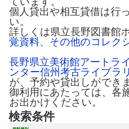
ています。
個人貸出や相互貸借は行
い。
詳しくは県立長野図書館
覚資料、その他のコレク
長野県立美術館アートラ
ンター信州考古ライブラ
が、予約や貸出しができ
御利用にあたっては、各
お出かけください。
検索条件