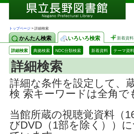
トップページ
> 詳細検索
かんたん検索
いろいろ検索
新着資料
詳細検索
典拠検索
NDC分類検索
新着資料
テーマ資
詳細検索
詳細な条件を設定して、
検 索キーワードは全角で
当館所蔵の視聴覚資料（1
びDVD（1部を除く））