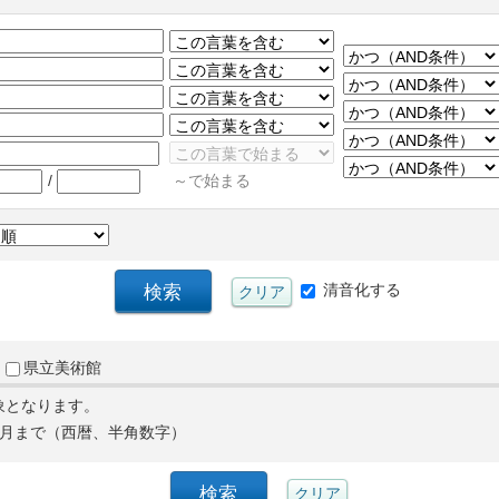
/
～で始まる
清音化する
県立美術館
象となります。
月まで（西暦、半角数字）