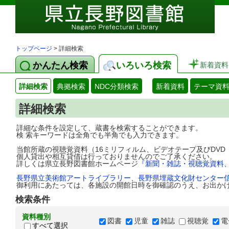
トップページ
> 詳細検索
かんたん検索
いろいろ検索
新着資料
詳細検索
典拠検索
NDC分類検索
新着資料
テーマ資
詳細検索
詳細な条件を設定して、蔵書を検索することができます。
検 索キーワードは全角でも半角でも入力できます。
当館所蔵の視聴覚資料（16ミリフィルム、ビデオテープ及びDV
個人貸出や相互貸借は行っておりませんのでご了承ください。
詳しくは県立長野図書館ホームページ
『新聞・雑誌・視聴覚資料
長野県立美術館アートライブラリー
、
長野県埋蔵文化財センター
御利用にあたっては、各施設の開館日時を御確認のうえ、お出か
検索条件
資料種別
図書
児童
雑誌
視聴覚
電
すべて選択