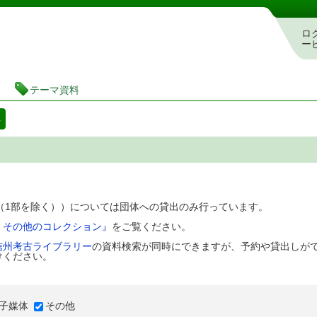
図書館 蔵書検索・予約システム
ロ
ー
テーマ資料
料
D（1部を除く））については団体への貸出のみ行っています。
、その他のコレクション』
をご覧ください。
信州考古ライブラリー
の資料検索が同時にできますが、予約や貸出しが
けください。
子媒体
その他