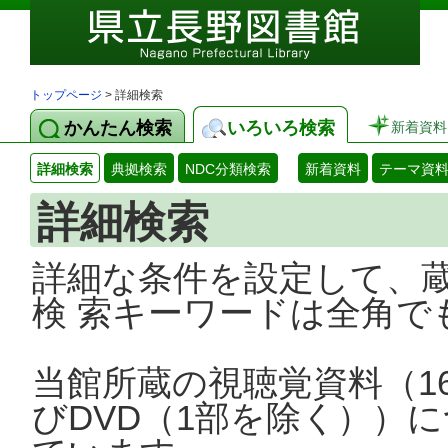
トップページ
> 詳細検索
かんたん検索
いろいろ検索
新着資料
詳細検索
典拠検索
NDC分類検索
新着資料
テーマ資
詳細検索
詳細な条件を設定して、
検 索キーワードは全角で
当館所蔵の視聴覚資料（1
びDVD（1部を除く））