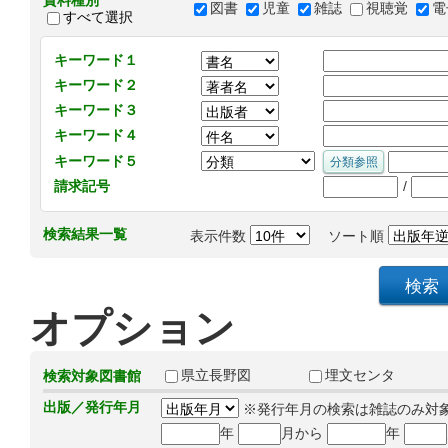
資料種別
図書
児童
雑誌
視聴覚
電
すべて選択
キーワード１
キーワード２
キーワード３
キーワード４
キーワード５
/
請求記号
検索結果一覧
表示件数
ソート順
オプション
県立長野図
埋文センタ
検索対象図書館
出版／発行年月
※発行年月の検索は雑誌のみ対
年
月から
年