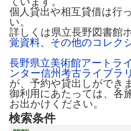
ています。
個人貸出や相互貸借は行
い。
詳しくは県立長野図書館
覚資料、その他のコレク
長野県立美術館アートラ
ンター信州考古ライブラ
が、予約や貸出しができ
御利用にあたっては、各
お出かけください。
検索条件