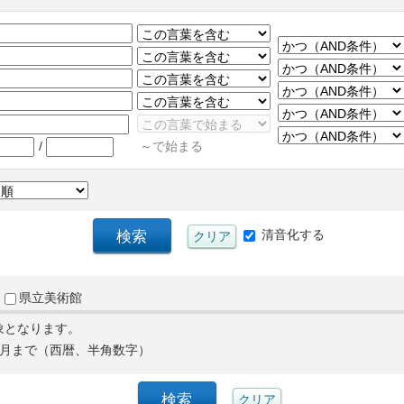
/
～で始まる
清音化する
県立美術館
象となります。
月まで（西暦、半角数字）