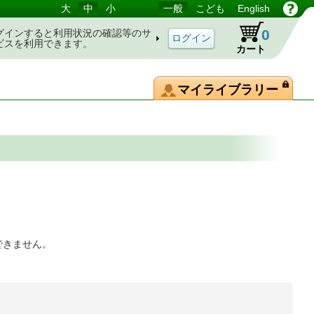
大
中
小
一般
こども
English
0
グインすると利用状況の確認等のサ
ビスを利用できます。
カート
マイライブラリー
できません。