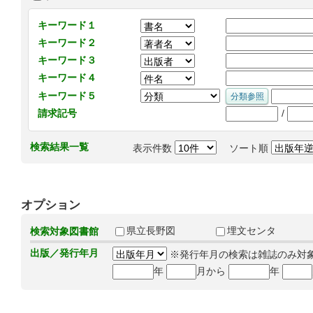
キーワード１
キーワード２
キーワード３
キーワード４
キーワード５
/
請求記号
検索結果一覧
表示件数
ソート順
オプション
県立長野図
埋文センタ
検索対象図書館
出版／発行年月
※発行年月の検索は雑誌のみ対
年
月から
年