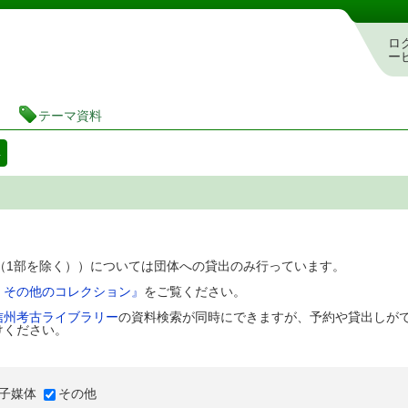
図書館 蔵書検索・予約システム
ロ
ー
テーマ資料
料
D（1部を除く））については団体への貸出のみ行っています。
、その他のコレクション』
をご覧ください。
信州考古ライブラリー
の資料検索が同時にできますが、予約や貸出しが
けください。
子媒体
その他