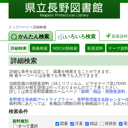
トップページ
> 詳細検索
かんたん検索
いろいろ検索
新着資料
詳細検索
典拠検索
NDC分類検索
新着資料
テーマ資
詳細検索
詳細な条件を設定して、蔵書を検索することができます。
検 索キーワードは全角でも半角でも入力できます。
当館所蔵の視聴覚資料（16ミリフィルム、ビデオテープ及びDV
個人貸出や相互貸借は行っておりませんのでご了承ください。
詳しくは県立長野図書館ホームページ
『新聞・雑誌・視聴覚資料
長野県立美術館アートライブラリー
、
長野県埋蔵文化財センター
御利用にあたっては、各施設の開館日時を御確認のうえ、お出か
検索条件
資料種別
図書
児童
雑誌
視聴覚
電
すべて選択