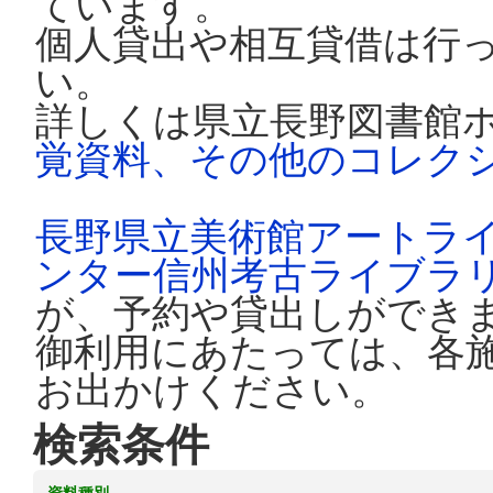
ています。
個人貸出や相互貸借は行
い。
詳しくは県立長野図書館
覚資料、その他のコレク
長野県立美術館アートラ
ンター信州考古ライブラ
が、予約や貸出しができ
御利用にあたっては、各
お出かけください。
検索条件