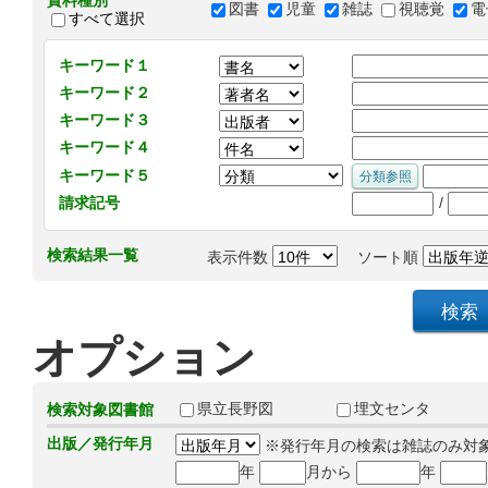
資料種別
図書
児童
雑誌
視聴覚
電
すべて選択
キーワード１
キーワード２
キーワード３
キーワード４
キーワード５
/
請求記号
検索結果一覧
表示件数
ソート順
オプション
県立長野図
埋文センタ
検索対象図書館
出版／発行年月
※発行年月の検索は雑誌のみ対
年
月から
年