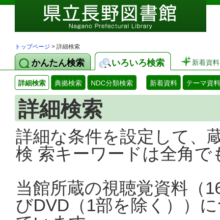
トップページ
> 詳細検索
かんたん検索
いろいろ検索
新着資料
詳細検索
典拠検索
NDC分類検索
新着資料
テーマ資
詳細検索
詳細な条件を設定して、
検 索キーワードは全角で
当館所蔵の視聴覚資料（1
びDVD（1部を除く））