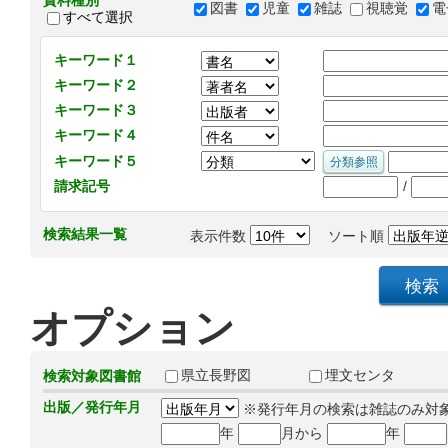
資料種別
図書
児童
雑誌
視聴覚
電
すべて選択
キーワード１
キーワード２
キーワード３
キーワード４
キーワード５
/
請求記号
検索結果一覧
表示件数
ソート順
オプション
県立長野図
埋文センタ
検索対象図書館
出版／発行年月
※発行年月の検索は雑誌のみ対
年
月から
年