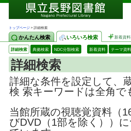
トップページ
> 詳細検索
かんたん検索
いろいろ検索
新着資料
詳細検索
典拠検索
NDC分類検索
新着資料
テーマ資
詳細検索
詳細な条件を設定して、
検 索キーワードは全角で
当館所蔵の視聴覚資料（1
びDVD（1部を除く））