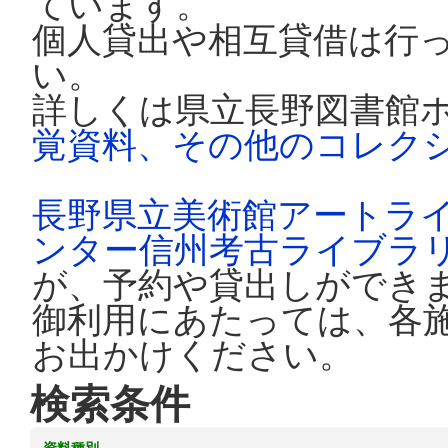
ています。
個人貸出や相互貸借は行
い。
詳しくは県立長野図書館
覚資料、その他のコレク
長野県立美術館アートラ
ンター信州考古ライブラ
が、予約や貸出しができ
御利用にあたっては、各
お出かけください。
検索条件