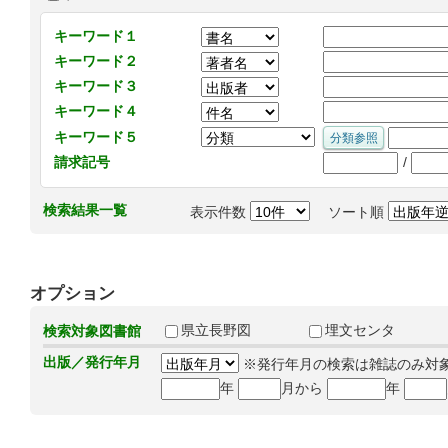
キーワード１
キーワード２
キーワード３
キーワード４
キーワード５
/
請求記号
検索結果一覧
表示件数
ソート順
オプション
県立長野図
埋文センタ
検索対象図書館
出版／発行年月
※発行年月の検索は雑誌のみ対
年
月から
年