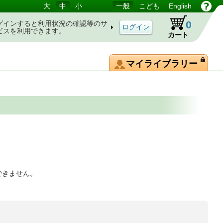
大
中
小
一般
こども
English
0
グインすると利用状況の確認等のサ
ビスを利用できます。
カート
マイライブラリー
できません。