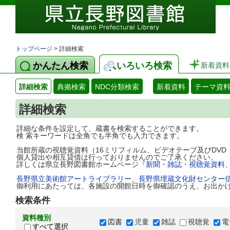
トップページ
> 詳細検索
かんたん検索
いろいろ検索
新着資料
詳細検索
典拠検索
NDC分類検索
新着資料
テーマ資
詳細検索
詳細な条件を設定して、蔵書を検索することができます。
検 索キーワードは全角でも半角でも入力できます。
当館所蔵の視聴覚資料（16ミリフィルム、ビデオテープ及びDV
個人貸出や相互貸借は行っておりませんのでご了承ください。
詳しくは県立長野図書館ホームページ
『新聞・雑誌・視聴覚資料
長野県立美術館アートライブラリー
、
長野県埋蔵文化財センター
御利用にあたっては、各施設の開館日時を御確認のうえ、お出か
検索条件
資料種別
図書
児童
雑誌
視聴覚
電
すべて選択