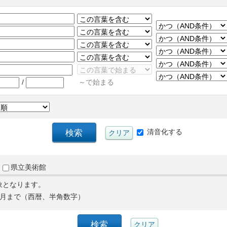
/
～で始まる
清音化する
県立美術館
象となります。
月まで（西暦、半角数字）