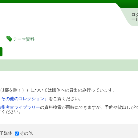
図書館 蔵書検索・予約システム
ロ
ー
テーマ資料
料
D（1部を除く））については団体への貸出のみ行っています。
、その他のコレクション』
をご覧ください。
信州考古ライブラリー
の資料検索が同時にできますが、予約や貸出しが
けください。
子媒体
その他