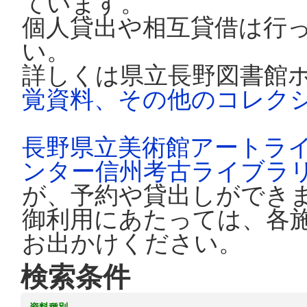
ています。
個人貸出や相互貸借は行
い。
詳しくは県立長野図書館
覚資料、その他のコレク
長野県立美術館アートラ
ンター信州考古ライブラ
が、予約や貸出しができ
御利用にあたっては、各
お出かけください。
検索条件