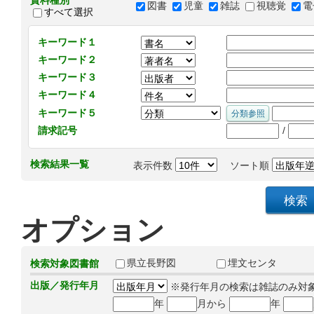
資料種別
図書
児童
雑誌
視聴覚
電
すべて選択
キーワード１
キーワード２
キーワード３
キーワード４
キーワード５
/
請求記号
検索結果一覧
表示件数
ソート順
オプション
県立長野図
埋文センタ
検索対象図書館
出版／発行年月
※発行年月の検索は雑誌のみ対
年
月から
年