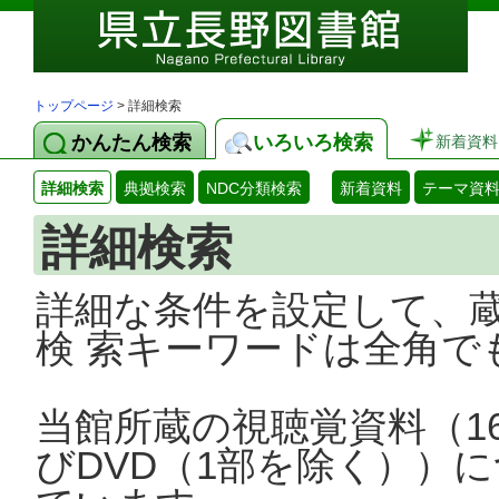
トップページ
> 詳細検索
かんたん検索
いろいろ検索
新着資料
詳細検索
典拠検索
NDC分類検索
新着資料
テーマ資
詳細検索
詳細な条件を設定して、
検 索キーワードは全角で
当館所蔵の視聴覚資料（1
びDVD（1部を除く））