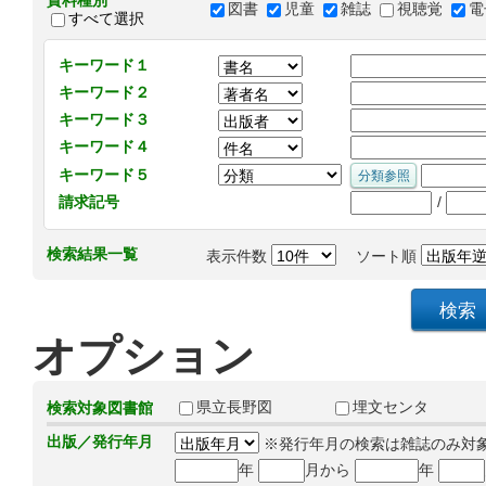
資料種別
図書
児童
雑誌
視聴覚
電
すべて選択
キーワード１
キーワード２
キーワード３
キーワード４
キーワード５
/
請求記号
検索結果一覧
表示件数
ソート順
オプション
県立長野図
埋文センタ
検索対象図書館
出版／発行年月
※発行年月の検索は雑誌のみ対
年
月から
年