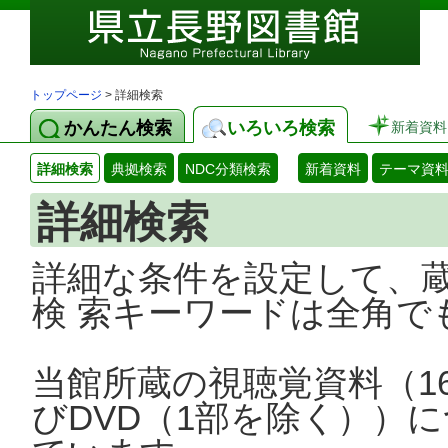
トップページ
> 詳細検索
かんたん検索
いろいろ検索
新着資料
詳細検索
典拠検索
NDC分類検索
新着資料
テーマ資
詳細検索
詳細な条件を設定して、
検 索キーワードは全角で
当館所蔵の視聴覚資料（1
びDVD（1部を除く））