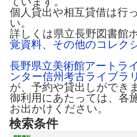
ています。
個人貸出や相互貸借は行
い。
詳しくは県立長野図書館
覚資料、その他のコレク
長野県立美術館アートラ
ンター信州考古ライブラ
が、予約や貸出しができ
御利用にあたっては、各
お出かけください。
検索条件