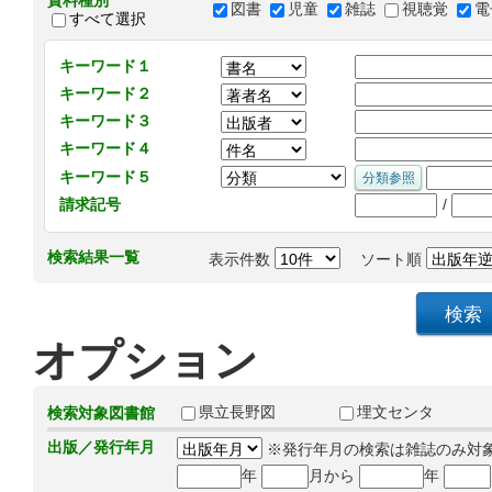
資料種別
図書
児童
雑誌
視聴覚
電
すべて選択
キーワード１
キーワード２
キーワード３
キーワード４
キーワード５
/
請求記号
検索結果一覧
表示件数
ソート順
オプション
県立長野図
埋文センタ
検索対象図書館
出版／発行年月
※発行年月の検索は雑誌のみ対
年
月から
年