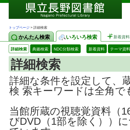
トップページ
> 詳細検索
かんたん検索
いろいろ検索
新着資料
詳細検索
典拠検索
NDC分類検索
新着資料
テーマ資
詳細検索
詳細な条件を設定して、
検 索キーワードは全角で
当館所蔵の視聴覚資料（1
びDVD（1部を除く））