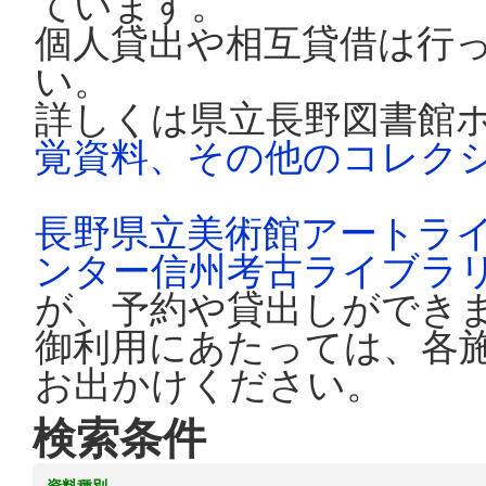
ています。
個人貸出や相互貸借は行
い。
詳しくは県立長野図書館
覚資料、その他のコレク
長野県立美術館アートラ
ンター信州考古ライブラ
が、予約や貸出しができ
御利用にあたっては、各
お出かけください。
検索条件