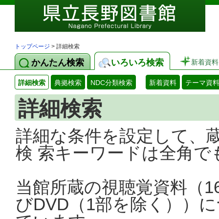
トップページ
> 詳細検索
かんたん検索
いろいろ検索
新着資料
詳細検索
典拠検索
NDC分類検索
新着資料
テーマ資
詳細検索
詳細な条件を設定して、
検 索キーワードは全角で
当館所蔵の視聴覚資料（1
びDVD（1部を除く））