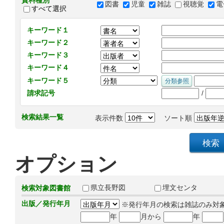
資料種別
図書
児童
雑誌
視聴覚
電
すべて選択
キーワード１
キーワード２
キーワード３
キーワード４
キーワード５
/
請求記号
検索結果一覧
表示件数
ソート順
オプション
県立長野図
埋文センタ
検索対象図書館
出版／発行年月
※発行年月の検索は雑誌のみ対
年
月から
年