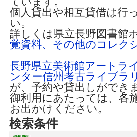
ています。
個人貸出や相互貸借は行
い。
詳しくは県立長野図書館
覚資料、その他のコレク
長野県立美術館アートラ
ンター信州考古ライブラ
が、予約や貸出しができ
御利用にあたっては、各
お出かけください。
検索条件