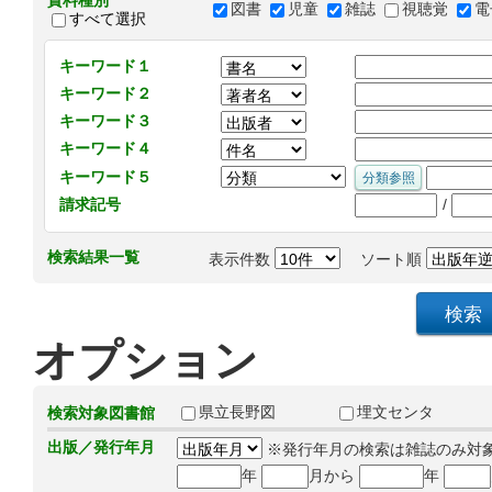
資料種別
図書
児童
雑誌
視聴覚
電
すべて選択
キーワード１
キーワード２
キーワード３
キーワード４
キーワード５
/
請求記号
検索結果一覧
表示件数
ソート順
オプション
県立長野図
埋文センタ
検索対象図書館
出版／発行年月
※発行年月の検索は雑誌のみ対
年
月から
年