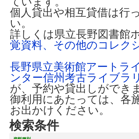
ています。
個人貸出や相互貸借は行
い。
詳しくは県立長野図書館
覚資料、その他のコレク
長野県立美術館アートラ
ンター信州考古ライブラ
が、予約や貸出しができ
御利用にあたっては、各
お出かけください。
検索条件