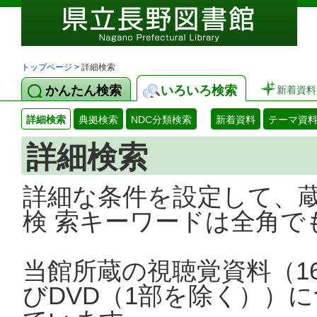
トップページ
> 詳細検索
かんたん検索
いろいろ検索
新着資料
詳細検索
典拠検索
NDC分類検索
新着資料
テーマ資
詳細検索
詳細な条件を設定して、
検 索キーワードは全角で
当館所蔵の視聴覚資料（1
びDVD（1部を除く））