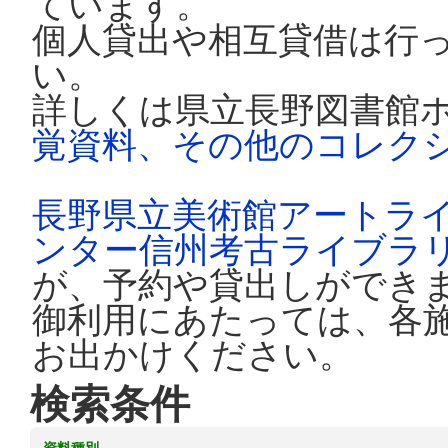
ています。
個人貸出や相互貸借は行
い。
詳しくは県立長野図書館
覚資料、その他のコレク
長野県立美術館アートラ
ンター信州考古ライブラ
が、予約や貸出しができ
御利用にあたっては、各
お出かけください。
検索条件