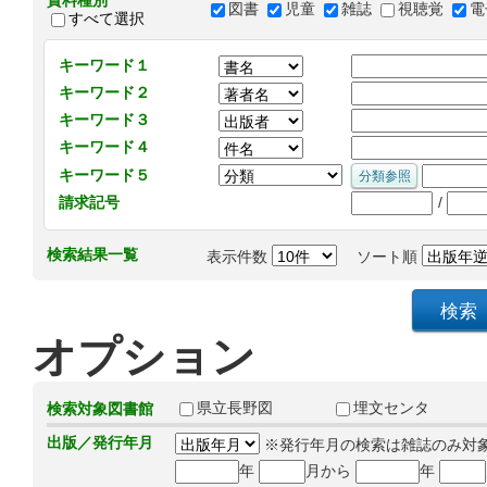
資料種別
図書
児童
雑誌
視聴覚
電
すべて選択
キーワード１
キーワード２
キーワード３
キーワード４
キーワード５
/
請求記号
検索結果一覧
表示件数
ソート順
オプション
県立長野図
埋文センタ
検索対象図書館
出版／発行年月
※発行年月の検索は雑誌のみ対
年
月から
年