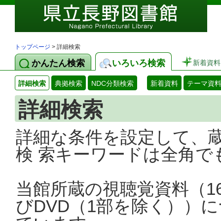
トップページ
> 詳細検索
かんたん検索
いろいろ検索
新着資料
詳細検索
典拠検索
NDC分類検索
新着資料
テーマ資
詳細検索
詳細な条件を設定して、
検 索キーワードは全角で
当館所蔵の視聴覚資料（1
びDVD（1部を除く））