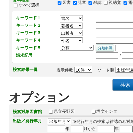
資料種別
図書
児童
雑誌
視聴覚
電
すべて選択
キーワード１
キーワード２
キーワード３
キーワード４
キーワード５
/
請求記号
検索結果一覧
表示件数
ソート順
オプション
県立長野図
埋文センタ
検索対象図書館
出版／発行年月
※発行年月の検索は雑誌のみ対
年
月から
年