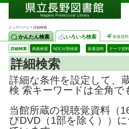
トップページ
> 詳細検索
かんたん検索
いろいろ検索
新着資料
詳細検索
典拠検索
NDC分類検索
新着資料
テーマ資
詳細検索
詳細な条件を設定して、
検 索キーワードは全角で
当館所蔵の視聴覚資料（1
びDVD（1部を除く））