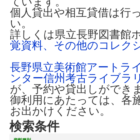
ています。
個人貸出や相互貸借は行
い。
詳しくは県立長野図書館
覚資料、その他のコレク
長野県立美術館アートラ
ンター信州考古ライブラ
が、予約や貸出しができ
御利用にあたっては、各
お出かけください。
検索条件