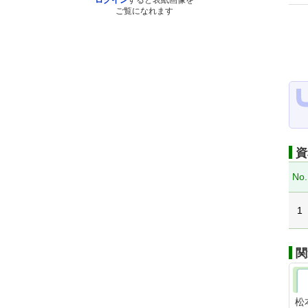
ログイン
すると表紙画像を
ご覧になれます
資
No.
1
関
松