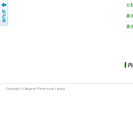
分
書
書
内
Copyright © Nagano Prefectural Library