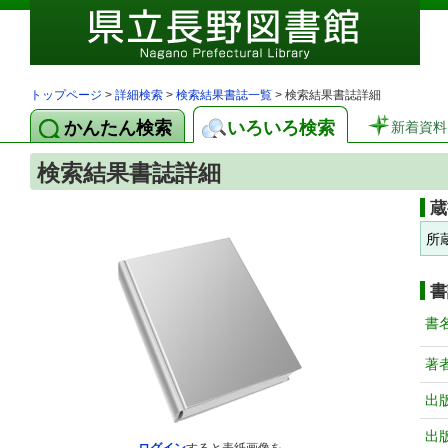
トップページ
>
詳細検索
>
検索結果書誌一覧
> 検索結果書誌詳細
かんたん検索
いろいろ検索
新着資料
検索結果書誌詳細
蔵
所
書
書
著
出
出