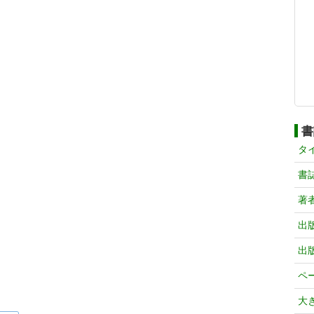
書
タ
書
著
出
出
ペ
大