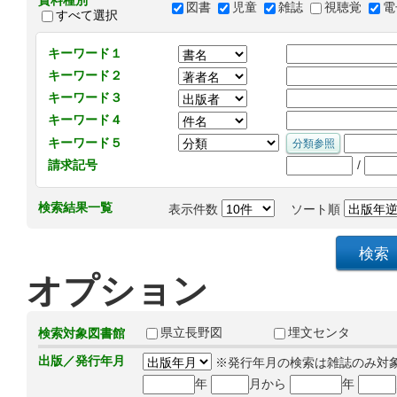
資料種別
図書
児童
雑誌
視聴覚
電
すべて選択
キーワード１
キーワード２
キーワード３
キーワード４
キーワード５
/
請求記号
検索結果一覧
表示件数
ソート順
オプション
県立長野図
埋文センタ
検索対象図書館
出版／発行年月
※発行年月の検索は雑誌のみ対
年
月から
年