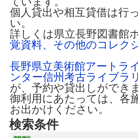
ています。
個人貸出や相互貸借は行
い。
詳しくは県立長野図書館
覚資料、その他のコレク
長野県立美術館アートラ
ンター信州考古ライブラ
が、予約や貸出しができ
御利用にあたっては、各
お出かけください。
検索条件