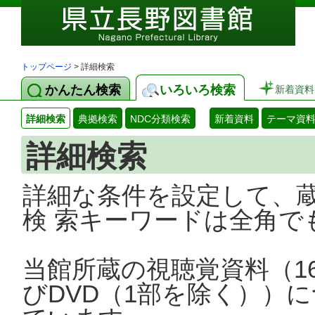
トップページ
> 詳細検索
かんたん検索
いろいろ検索
新着資料
詳細検索
典拠検索
NDC分類検索
新着資料
テーマ資
詳細検索
詳細な条件を設定して、
検 索キーワードは全角で
当館所蔵の視聴覚資料（1
びDVD（1部を除く））