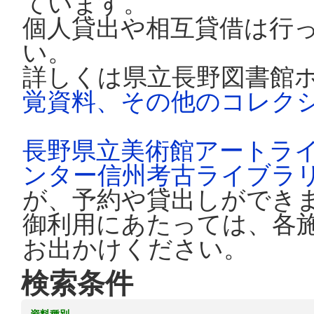
ています。
個人貸出や相互貸借は行
い。
詳しくは県立長野図書館
覚資料、その他のコレク
長野県立美術館アートラ
ンター信州考古ライブラ
が、予約や貸出しができ
御利用にあたっては、各
お出かけください。
検索条件