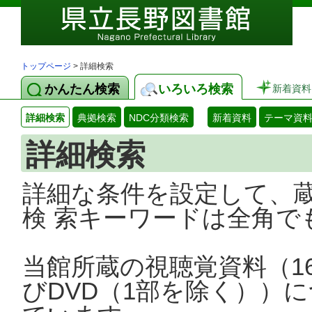
トップページ
> 詳細検索
かんたん検索
いろいろ検索
新着資料
詳細検索
典拠検索
NDC分類検索
新着資料
テーマ資
詳細検索
詳細な条件を設定して、
検 索キーワードは全角で
当館所蔵の視聴覚資料（1
びDVD（1部を除く））