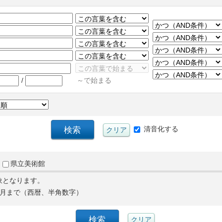
/
～で始まる
清音化する
県立美術館
象となります。
月まで（西暦、半角数字）