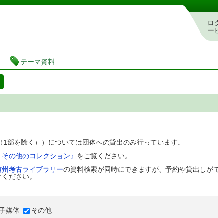
図書館 蔵書検索・予約システム
ロ
ー
テーマ資料
料
D（1部を除く））については団体への貸出のみ行っています。
、その他のコレクション』
をご覧ください。
信州考古ライブラリー
の資料検索が同時にできますが、予約や貸出しが
けください。
子媒体
その他