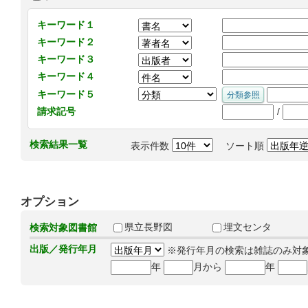
キーワード１
キーワード２
キーワード３
キーワード４
キーワード５
/
請求記号
検索結果一覧
表示件数
ソート順
オプション
県立長野図
埋文センタ
検索対象図書館
出版／発行年月
※発行年月の検索は雑誌のみ対
年
月から
年