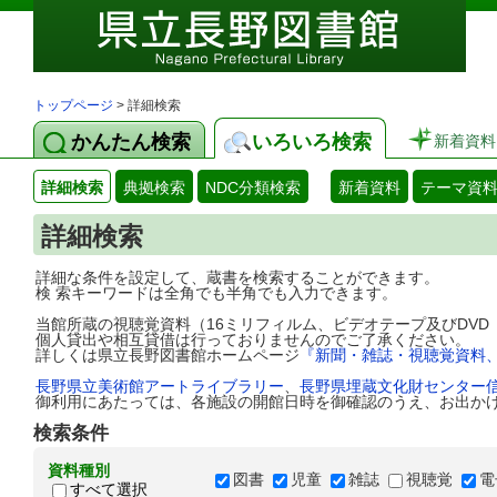
トップページ
> 詳細検索
かんたん検索
いろいろ検索
新着資料
詳細検索
典拠検索
NDC分類検索
新着資料
テーマ資
詳細検索
詳細な条件を設定して、蔵書を検索することができます。
検 索キーワードは全角でも半角でも入力できます。
当館所蔵の視聴覚資料（16ミリフィルム、ビデオテープ及びDV
個人貸出や相互貸借は行っておりませんのでご了承ください。
詳しくは県立長野図書館ホームページ
『新聞・雑誌・視聴覚資料
長野県立美術館アートライブラリー
、
長野県埋蔵文化財センター
御利用にあたっては、各施設の開館日時を御確認のうえ、お出か
検索条件
資料種別
図書
児童
雑誌
視聴覚
電
すべて選択