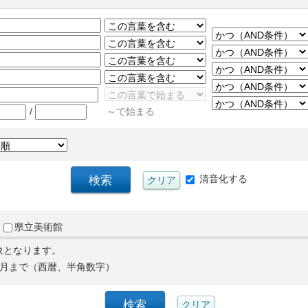
/
～で始まる
清音化する
県立美術館
象となります。
月まで（西暦、半角数字）