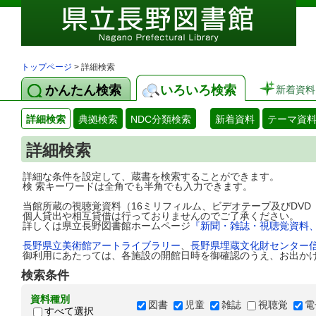
トップページ
> 詳細検索
かんたん検索
いろいろ検索
新着資料
詳細検索
典拠検索
NDC分類検索
新着資料
テーマ資
詳細検索
詳細な条件を設定して、蔵書を検索することができます。
検 索キーワードは全角でも半角でも入力できます。
当館所蔵の視聴覚資料（16ミリフィルム、ビデオテープ及びDV
個人貸出や相互貸借は行っておりませんのでご了承ください。
詳しくは県立長野図書館ホームページ
『新聞・雑誌・視聴覚資料
長野県立美術館アートライブラリー
、
長野県埋蔵文化財センター
御利用にあたっては、各施設の開館日時を御確認のうえ、お出か
検索条件
資料種別
図書
児童
雑誌
視聴覚
電
すべて選択