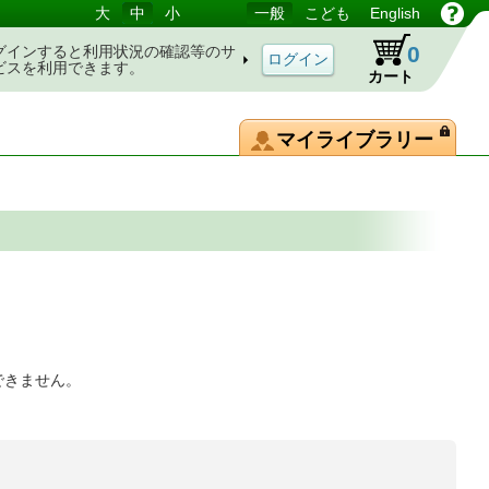
大
中
小
一般
こども
English
0
グインすると利用状況の確認等のサ
ビスを利用できます。
カート
マイライブラリー
できません。