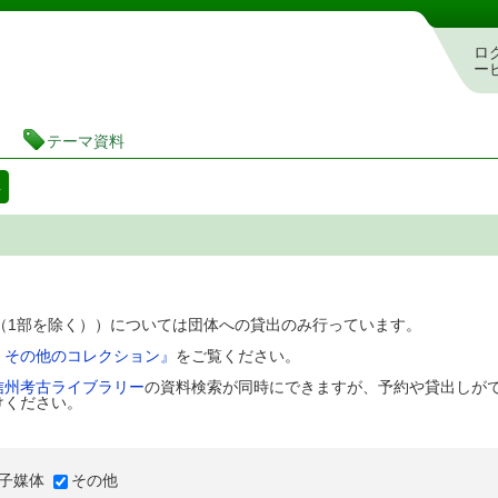
図書館 蔵書検索・予約システム
ロ
ー
テーマ資料
料
D（1部を除く））については団体への貸出のみ行っています。
、その他のコレクション』
をご覧ください。
信州考古ライブラリー
の資料検索が同時にできますが、予約や貸出しが
けください。
子媒体
その他