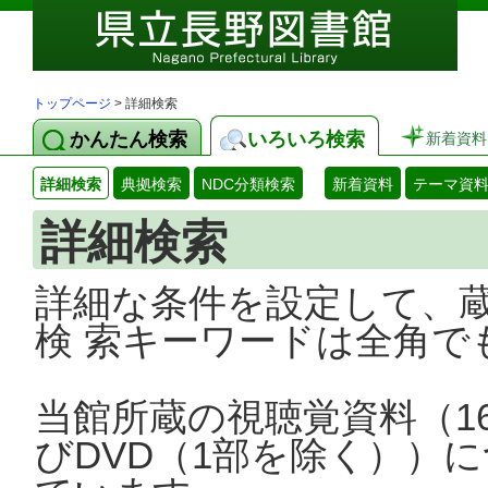
トップページ
> 詳細検索
かんたん検索
いろいろ検索
新着資料
詳細検索
典拠検索
NDC分類検索
新着資料
テーマ資
詳細検索
詳細な条件を設定して、
検 索キーワードは全角で
当館所蔵の視聴覚資料（1
びDVD（1部を除く））