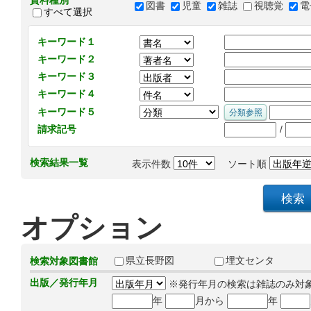
資料種別
図書
児童
雑誌
視聴覚
電
すべて選択
キーワード１
キーワード２
キーワード３
キーワード４
キーワード５
/
請求記号
検索結果一覧
表示件数
ソート順
オプション
県立長野図
埋文センタ
検索対象図書館
出版／発行年月
※発行年月の検索は雑誌のみ対
年
月から
年