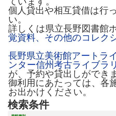
ています。
個人貸出や相互貸借は行
い。
詳しくは県立長野図書館
覚資料、その他のコレク
長野県立美術館アートラ
ンター信州考古ライブラ
が、予約や貸出しができ
御利用にあたっては、各
お出かけください。
検索条件