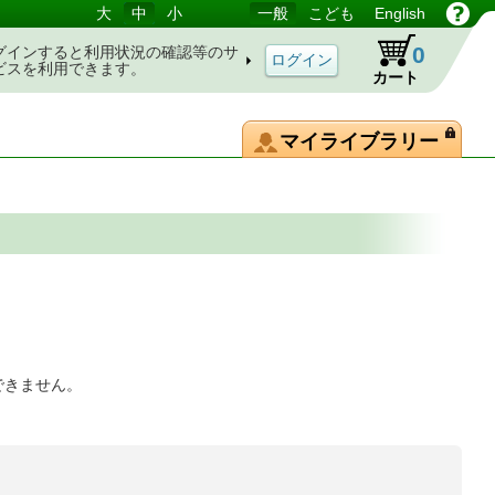
大
中
小
一般
こども
English
0
グインすると利用状況の確認等のサ
ビスを利用できます。
カート
マイライブラリー
できません。