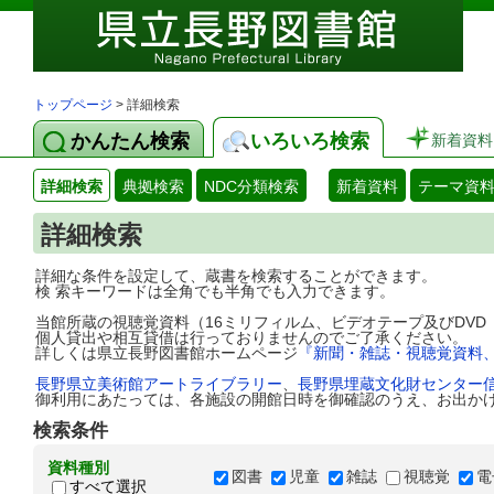
トップページ
> 詳細検索
かんたん検索
いろいろ検索
新着資料
詳細検索
典拠検索
NDC分類検索
新着資料
テーマ資
詳細検索
詳細な条件を設定して、蔵書を検索することができます。
検 索キーワードは全角でも半角でも入力できます。
当館所蔵の視聴覚資料（16ミリフィルム、ビデオテープ及びDV
個人貸出や相互貸借は行っておりませんのでご了承ください。
詳しくは県立長野図書館ホームページ
『新聞・雑誌・視聴覚資料
長野県立美術館アートライブラリー
、
長野県埋蔵文化財センター
御利用にあたっては、各施設の開館日時を御確認のうえ、お出か
検索条件
資料種別
図書
児童
雑誌
視聴覚
電
すべて選択