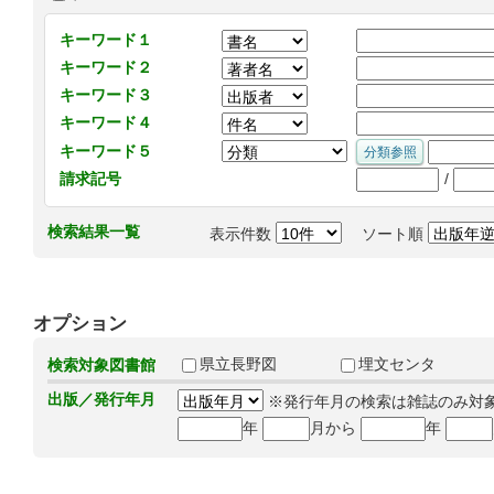
キーワード１
キーワード２
キーワード３
キーワード４
キーワード５
/
請求記号
検索結果一覧
表示件数
ソート順
オプション
県立長野図
埋文センタ
検索対象図書館
出版／発行年月
※発行年月の検索は雑誌のみ対
年
月から
年