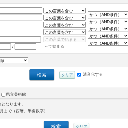
/
～で始まる
清音化する
県立美術館
象となります。
月まで（西暦、半角数字）