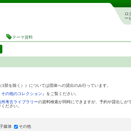
図書館 蔵書検索・予約システム
ロ
ー
テーマ資料
料
D（1部を除く））については団体への貸出のみ行っています。
、その他のコレクション』
をご覧ください。
信州考古ライブラリー
の資料検索が同時にできますが、予約や貸出しが
けください。
子媒体
その他