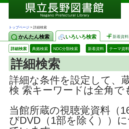
トップページ
> 詳細検索
かんたん検索
いろいろ検索
新着資料
詳細検索
典拠検索
NDC分類検索
新着資料
テーマ資
詳細検索
詳細な条件を設定して、
検 索キーワードは全角で
当館所蔵の視聴覚資料（1
びDVD（1部を除く））