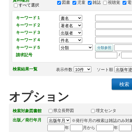
資料種別
図書
児童
雑誌
視聴覚
電
すべて選択
キーワード１
キーワード２
キーワード３
キーワード４
キーワード５
/
請求記号
検索結果一覧
表示件数
ソート順
オプション
県立長野図
埋文センタ
検索対象図書館
出版／発行年月
※発行年月の検索は雑誌のみ対
年
月から
年