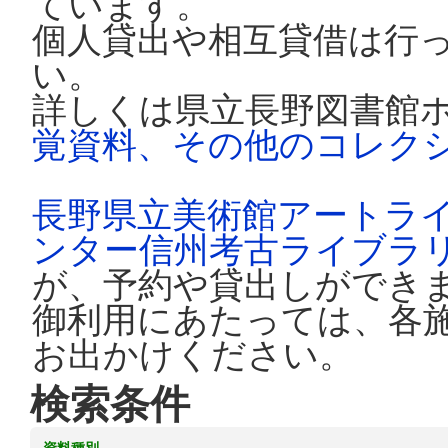
ています。
個人貸出や相互貸借は行
い。
詳しくは県立長野図書館
覚資料、その他のコレク
長野県立美術館アートラ
ンター信州考古ライブラ
が、予約や貸出しができ
御利用にあたっては、各
お出かけください。
検索条件