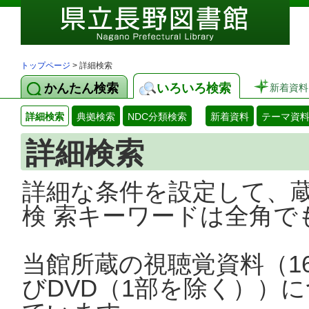
トップページ
> 詳細検索
かんたん検索
いろいろ検索
新着資料
詳細検索
典拠検索
NDC分類検索
新着資料
テーマ資
詳細検索
詳細な条件を設定して、
検 索キーワードは全角で
当館所蔵の視聴覚資料（1
びDVD（1部を除く））