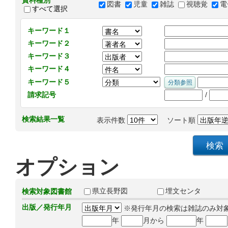
資料種別
図書
児童
雑誌
視聴覚
電
すべて選択
キーワード１
キーワード２
キーワード３
キーワード４
キーワード５
/
請求記号
検索結果一覧
表示件数
ソート順
オプション
県立長野図
埋文センタ
検索対象図書館
出版／発行年月
※発行年月の検索は雑誌のみ対
年
月から
年