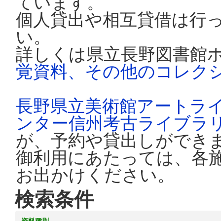
ています。
個人貸出や相互貸借は行
い。
詳しくは県立長野図書館
覚資料、その他のコレク
長野県立美術館アートラ
ンター信州考古ライブラ
が、予約や貸出しができ
御利用にあたっては、各
お出かけください。
検索条件