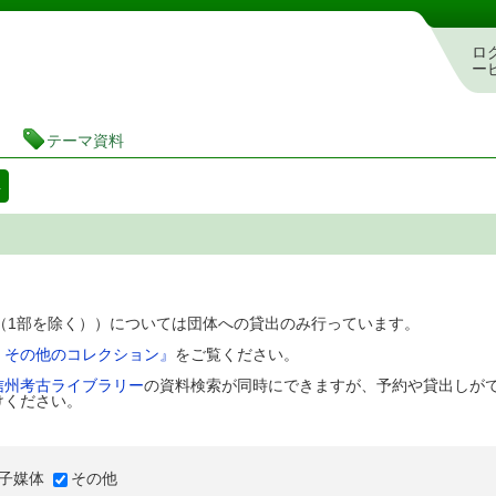
図書館 蔵書検索・予約システム
ロ
ー
テーマ資料
料
D（1部を除く））については団体への貸出のみ行っています。
、その他のコレクション』
をご覧ください。
信州考古ライブラリー
の資料検索が同時にできますが、予約や貸出しが
けください。
子媒体
その他