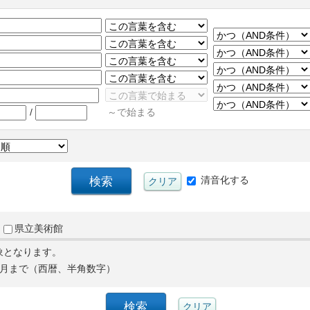
/
～で始まる
清音化する
県立美術館
象となります。
月まで（西暦、半角数字）