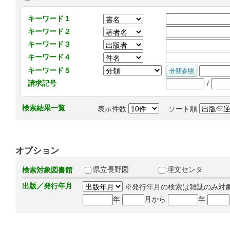
キーワード１
キーワード２
キーワード３
キーワード４
キーワード５
/
請求記号
検索結果一覧
表示件数
ソート順
オプション
県立長野図
埋文センタ
検索対象図書館
出版／発行年月
※発行年月の検索は雑誌のみ対
年
月から
年