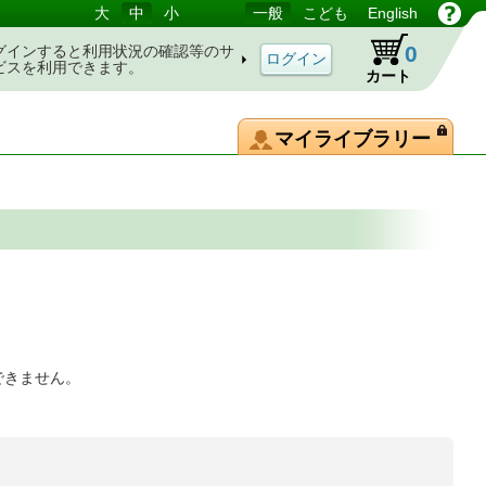
大
中
小
一般
こども
English
0
グインすると利用状況の確認等のサ
ビスを利用できます。
カート
マイライブラリー
できません。