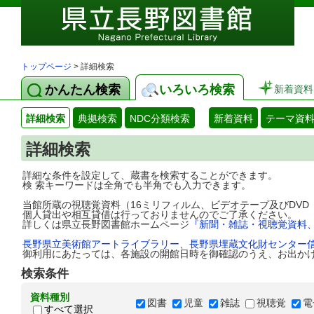
トップページ
> 詳細検索
かんたん検索
いろいろ検索
新着資料
詳細検索
典拠検索
NDC分類検索
新着資料
テーマ資
詳細検索
詳細な条件を設定して、蔵書を検索することができます。
検 索キーワードは全角でも半角でも入力できます。
当館所蔵の視聴覚資料（16ミリフィルム、ビデオテープ及びDV
個人貸出や相互貸借は行っておりませんのでご了承ください。
詳しくは県立長野図書館ホームページ
『新聞・雑誌・視聴覚資料
長野県立美術館アートライブラリー
、
長野県埋蔵文化財センター
御利用にあたっては、各施設の開館日時を御確認のうえ、お出か
検索条件
資料種別
図書
児童
雑誌
視聴覚
電
すべて選択