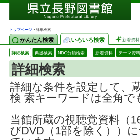
トップページ
> 詳細検索
かんたん検索
いろいろ検索
新着資料
詳細検索
典拠検索
NDC分類検索
新着資料
テーマ資
詳細検索
詳細な条件を設定して、
検 索キーワードは全角で
当館所蔵の視聴覚資料（1
びDVD（1部を除く））