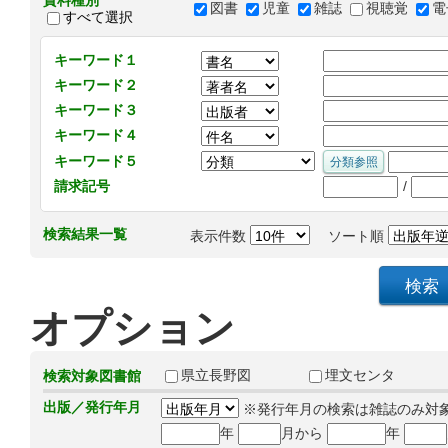
資料種別
図書
児童
雑誌
視聴覚
電
すべて選択
キーワード１
キーワード２
キーワード３
キーワード４
キーワード５
/
請求記号
検索結果一覧
表示件数
ソート順
オプション
県立長野図
埋文センタ
検索対象図書館
出版／発行年月
※発行年月の検索は雑誌のみ対
年
月から
年