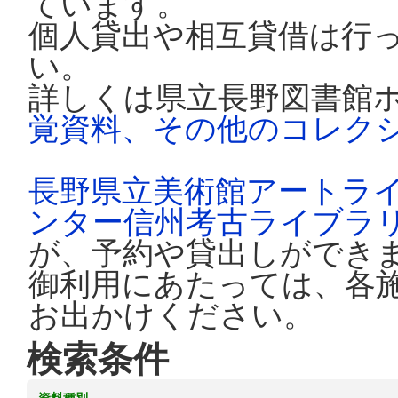
ています。
個人貸出や相互貸借は行
い。
詳しくは県立長野図書館
覚資料、その他のコレク
長野県立美術館アートラ
ンター信州考古ライブラ
が、予約や貸出しができ
御利用にあたっては、各
お出かけください。
検索条件