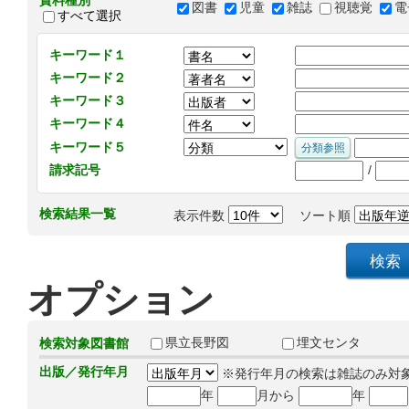
資料種別
図書
児童
雑誌
視聴覚
電
すべて選択
キーワード１
キーワード２
キーワード３
キーワード４
キーワード５
/
請求記号
検索結果一覧
表示件数
ソート順
オプション
県立長野図
埋文センタ
検索対象図書館
出版／発行年月
※発行年月の検索は雑誌のみ対
年
月から
年