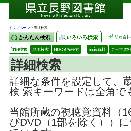
トップページ
> 詳細検索
かんたん検索
いろいろ検索
新着資料
詳細検索
典拠検索
NDC分類検索
新着資料
テーマ資
詳細検索
詳細な条件を設定して、
検 索キーワードは全角で
当館所蔵の視聴覚資料（1
びDVD（1部を除く））