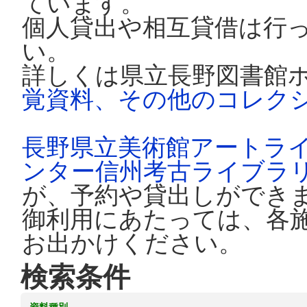
ています。
個人貸出や相互貸借は行
い。
詳しくは県立長野図書館
覚資料、その他のコレク
長野県立美術館アートラ
ンター信州考古ライブラ
が、予約や貸出しができ
御利用にあたっては、各
お出かけください。
検索条件