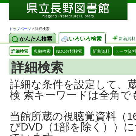
トップページ
> 詳細検索
かんたん検索
いろいろ検索
新着資料
詳細検索
典拠検索
NDC分類検索
新着資料
テーマ資
詳細検索
詳細な条件を設定して、
検 索キーワードは全角で
当館所蔵の視聴覚資料（1
びDVD（1部を除く））