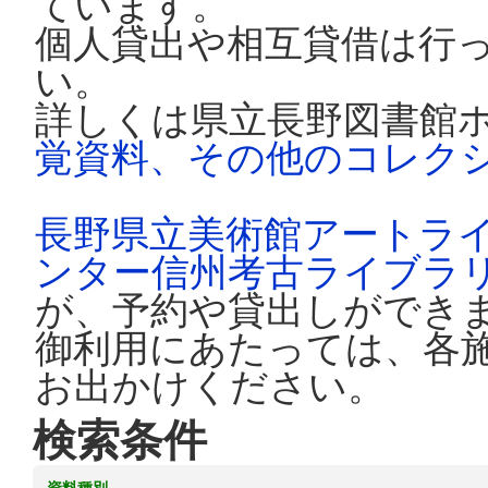
ています。
個人貸出や相互貸借は行
い。
詳しくは県立長野図書館
覚資料、その他のコレク
長野県立美術館アートラ
ンター信州考古ライブラ
が、予約や貸出しができ
御利用にあたっては、各
お出かけください。
検索条件