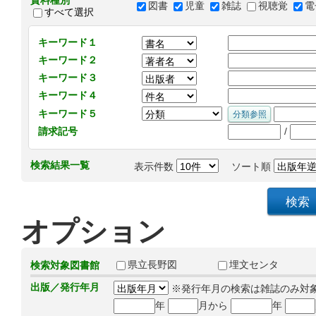
資料種別
図書
児童
雑誌
視聴覚
電
すべて選択
キーワード１
キーワード２
キーワード３
キーワード４
キーワード５
/
請求記号
検索結果一覧
表示件数
ソート順
オプション
県立長野図
埋文センタ
検索対象図書館
出版／発行年月
※発行年月の検索は雑誌のみ対
年
月から
年