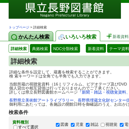
トップページ
> 詳細検索
かんたん検索
いろいろ検索
新着資料
詳細検索
典拠検索
NDC分類検索
新着資料
テーマ資
詳細検索
詳細な条件を設定して、蔵書を検索することができます。
検 索キーワードは全角でも半角でも入力できます。
当館所蔵の視聴覚資料（16ミリフィルム、ビデオテープ及びDV
個人貸出や相互貸借は行っておりませんのでご了承ください。
詳しくは県立長野図書館ホームページ
『新聞・雑誌・視聴覚資料
長野県立美術館アートライブラリー
、
長野県埋蔵文化財センター
御利用にあたっては、各施設の開館日時を御確認のうえ、お出か
検索条件
資料種別
図書
児童
雑誌
視聴覚
電
すべて選択