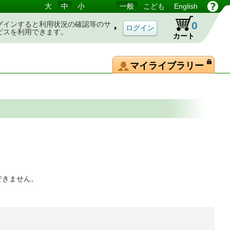
大
中
小
一般
こども
English
0
グインすると利用状況の確認等のサ
ビスを利用できます。
カート
マイライブラリー
できません。