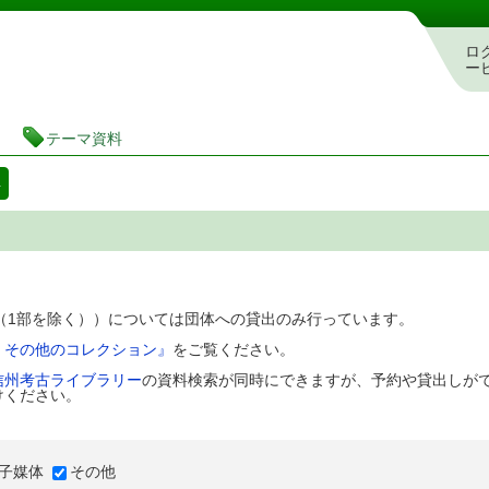
図書館 蔵書検索・予約システム
ロ
ー
テーマ資料
料
D（1部を除く））については団体への貸出のみ行っています。
、その他のコレクション』
をご覧ください。
信州考古ライブラリー
の資料検索が同時にできますが、予約や貸出しが
けください。
子媒体
その他