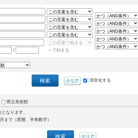
/
～で始まる
清音化する
県立美術館
象となります。
月まで（西暦、半角数字）