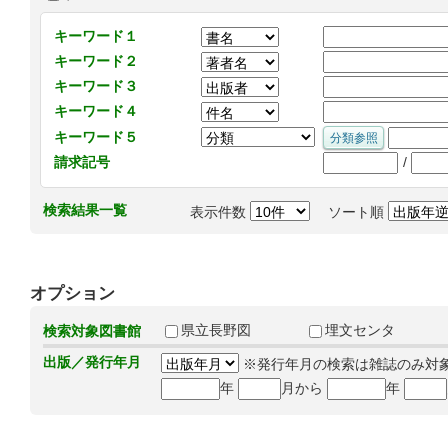
キーワード１
キーワード２
キーワード３
キーワード４
キーワード５
/
請求記号
検索結果一覧
表示件数
ソート順
オプション
県立長野図
埋文センタ
検索対象図書館
出版／発行年月
※発行年月の検索は雑誌のみ対
年
月から
年