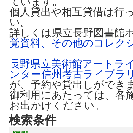
ています。
個人貸出や相互貸借は行
い。
詳しくは県立長野図書館
覚資料、その他のコレク
長野県立美術館アートラ
ンター信州考古ライブラ
が、予約や貸出しができ
御利用にあたっては、各
お出かけください。
検索条件