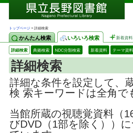
トップページ
> 詳細検索
かんたん検索
いろいろ検索
新着資料
詳細検索
典拠検索
NDC分類検索
新着資料
テーマ資
詳細検索
詳細な条件を設定して、
検 索キーワードは全角で
当館所蔵の視聴覚資料（1
びDVD（1部を除く））