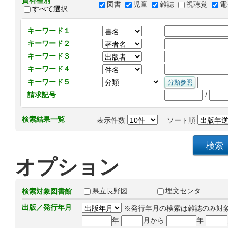
資料種別
図書
児童
雑誌
視聴覚
電
すべて選択
キーワード１
キーワード２
キーワード３
キーワード４
キーワード５
/
請求記号
検索結果一覧
表示件数
ソート順
オプション
県立長野図
埋文センタ
検索対象図書館
出版／発行年月
※発行年月の検索は雑誌のみ対
年
月から
年