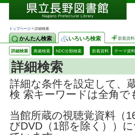
トップページ
> 詳細検索
かんたん検索
いろいろ検索
新着資料
詳細検索
典拠検索
NDC分類検索
新着資料
テーマ資
詳細検索
詳細な条件を設定して、
検 索キーワードは全角で
当館所蔵の視聴覚資料（1
びDVD（1部を除く））