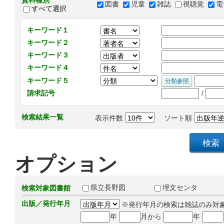
資料種別
図書
児童
雑誌
視聴覚
電
すべて選択
キーワード１
キーワード２
キーワード３
キーワード４
キーワード５
/
請求記号
検索結果一覧
表示件数
ソート順
オプション
県立長野図
埋文センタ
検索対象図書館
出版／発行年月
※発行年月の検索は雑誌のみ対
年
月から
年