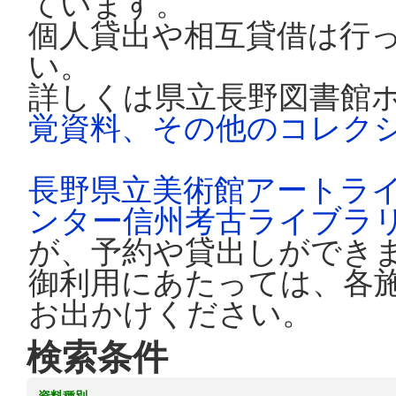
ています。
個人貸出や相互貸借は行
い。
詳しくは県立長野図書館
覚資料、その他のコレク
長野県立美術館アートラ
ンター信州考古ライブラ
が、予約や貸出しができ
御利用にあたっては、各
お出かけください。
検索条件