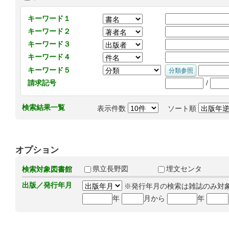
キーワード１
キーワード２
キーワード３
キーワード４
キーワード５
/
請求記号
検索結果一覧
表示件数
ソート順
オプション
県立長野図
埋文センタ
検索対象図書館
出版／発行年月
※発行年月の検索は雑誌のみ対
年
月から
年