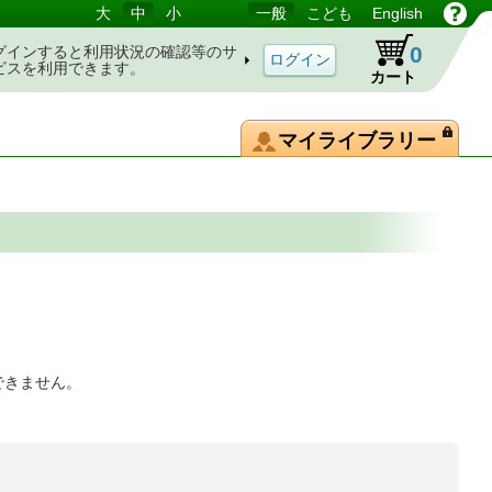
大
中
小
一般
こども
English
0
グインすると利用状況の確認等のサ
ビスを利用できます。
カート
マイライブラリー
できません。