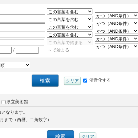
/
～で始まる
清音化する
県立美術館
象となります。
月まで（西暦、半角数字）