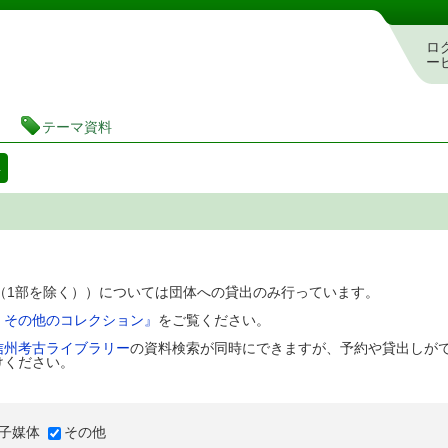
図書館 蔵書検索・予約システム
ロ
ー
テーマ資料
料
D（1部を除く））については団体への貸出のみ行っています。
、その他のコレクション』
をご覧ください。
信州考古ライブラリー
の資料検索が同時にできますが、予約や貸出しが
けください。
子媒体
その他