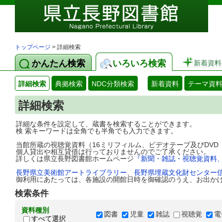
トップページ
> 詳細検索
かんたん検索
いろいろ検索
新着資料
詳細検索
典拠検索
NDC分類検索
新着資料
テーマ資
詳細検索
詳細な条件を設定して、蔵書を検索することができます。
検 索キーワードは全角でも半角でも入力できます。
当館所蔵の視聴覚資料（16ミリフィルム、ビデオテープ及びDV
個人貸出や相互貸借は行っておりませんのでご了承ください。
詳しくは県立長野図書館ホームページ
『新聞・雑誌・視聴覚資料
長野県立美術館アートライブラリー
、
長野県埋蔵文化財センター
御利用にあたっては、各施設の開館日時を御確認のうえ、お出か
検索条件
資料種別
図書
児童
雑誌
視聴覚
電
すべて選択