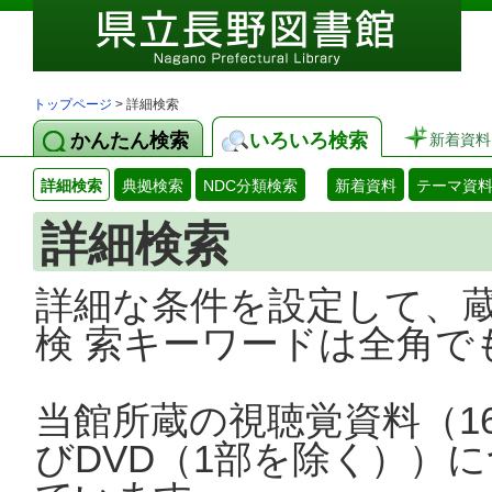
トップページ
> 詳細検索
かんたん検索
いろいろ検索
新着資料
詳細検索
典拠検索
NDC分類検索
新着資料
テーマ資
詳細検索
詳細な条件を設定して、
検 索キーワードは全角で
当館所蔵の視聴覚資料（1
びDVD（1部を除く））