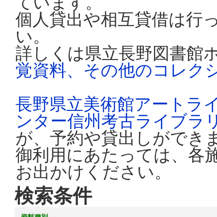
ています。
個人貸出や相互貸借は行
い。
詳しくは県立長野図書館
覚資料、その他のコレク
長野県立美術館アートラ
ンター信州考古ライブラ
が、予約や貸出しができ
御利用にあたっては、各
お出かけください。
検索条件