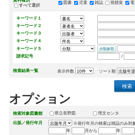
資料種別
図書
児童
雑誌
視聴覚
電
すべて選択
キーワード１
キーワード２
キーワード３
キーワード４
キーワード５
/
請求記号
検索結果一覧
表示件数
ソート順
オプション
県立長野図
埋文センタ
検索対象図書館
出版／発行年月
※発行年月の検索は雑誌のみ対
年
月から
年