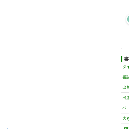
書
タ
書
出
出
ペ
大
IS