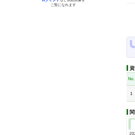
ログイン
すると表紙画像を
ご覧になれます
資
No.
1
関
20