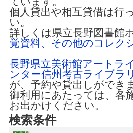
ています。
個人貸出や相互貸借は行
い。
詳しくは県立長野図書館
覚資料、その他のコレク
長野県立美術館アートラ
ンター信州考古ライブラ
が、予約や貸出しができ
御利用にあたっては、各
お出かけください。
検索条件