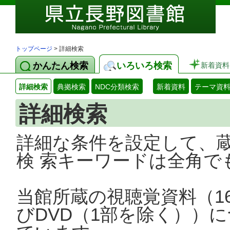
トップページ
> 詳細検索
かんたん検索
いろいろ検索
新着資料
詳細検索
典拠検索
NDC分類検索
新着資料
テーマ資
詳細検索
詳細な条件を設定して、
検 索キーワードは全角で
当館所蔵の視聴覚資料（1
びDVD（1部を除く））