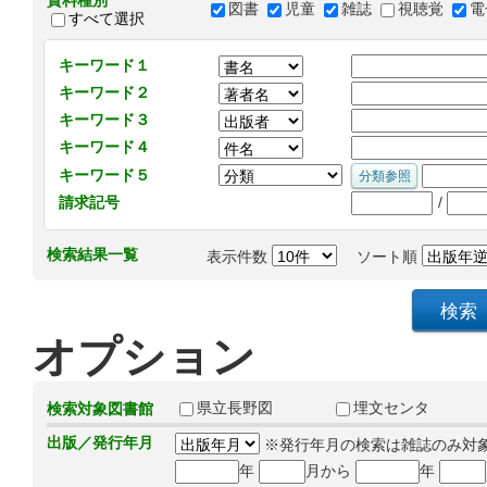
資料種別
図書
児童
雑誌
視聴覚
電
すべて選択
キーワード１
キーワード２
キーワード３
キーワード４
キーワード５
/
請求記号
検索結果一覧
表示件数
ソート順
オプション
県立長野図
埋文センタ
検索対象図書館
出版／発行年月
※発行年月の検索は雑誌のみ対
年
月から
年