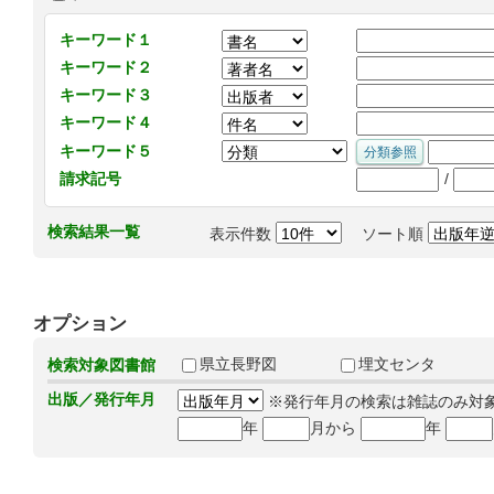
キーワード１
キーワード２
キーワード３
キーワード４
キーワード５
/
請求記号
検索結果一覧
表示件数
ソート順
オプション
県立長野図
埋文センタ
検索対象図書館
出版／発行年月
※発行年月の検索は雑誌のみ対
年
月から
年