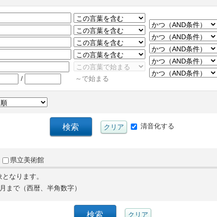
/
～で始まる
清音化する
県立美術館
象となります。
月まで（西暦、半角数字）