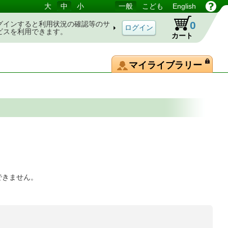
大
中
小
一般
こども
English
0
グインすると利用状況の確認等のサ
ビスを利用できます。
カート
マイライブラリー
できません。