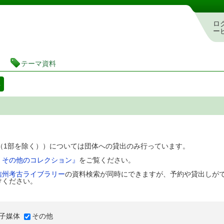
図書館 蔵書検索・予約システム
ロ
ー
テーマ資料
料
D（1部を除く））については団体への貸出のみ行っています。
、その他のコレクション』
をご覧ください。
信州考古ライブラリー
の資料検索が同時にできますが、予約や貸出しが
けください。
子媒体
その他