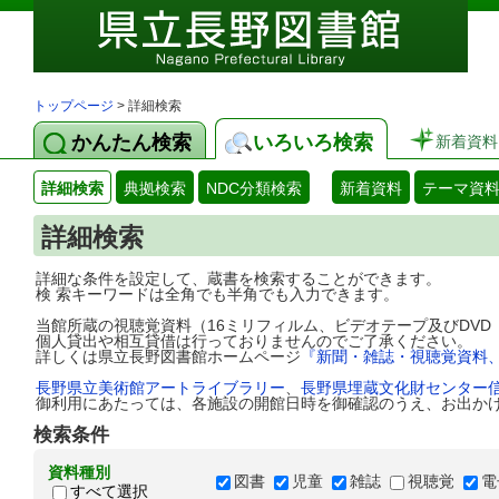
トップページ
> 詳細検索
かんたん検索
いろいろ検索
新着資料
詳細検索
典拠検索
NDC分類検索
新着資料
テーマ資
詳細検索
詳細な条件を設定して、蔵書を検索することができます。
検 索キーワードは全角でも半角でも入力できます。
当館所蔵の視聴覚資料（16ミリフィルム、ビデオテープ及びDV
個人貸出や相互貸借は行っておりませんのでご了承ください。
詳しくは県立長野図書館ホームページ
『新聞・雑誌・視聴覚資料
長野県立美術館アートライブラリー
、
長野県埋蔵文化財センター
御利用にあたっては、各施設の開館日時を御確認のうえ、お出か
検索条件
資料種別
図書
児童
雑誌
視聴覚
電
すべて選択