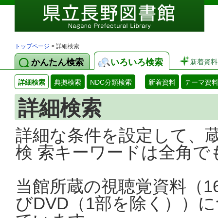
トップページ
> 詳細検索
かんたん検索
いろいろ検索
新着資料
詳細検索
典拠検索
NDC分類検索
新着資料
テーマ資
詳細検索
詳細な条件を設定して、
検 索キーワードは全角で
当館所蔵の視聴覚資料（1
びDVD（1部を除く））