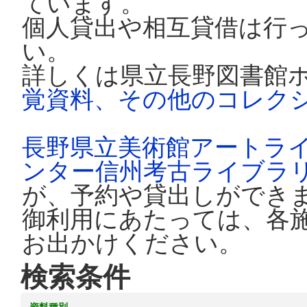
ています。
個人貸出や相互貸借は行
い。
詳しくは県立長野図書館
覚資料、その他のコレク
長野県立美術館アートラ
ンター信州考古ライブラ
が、予約や貸出しができ
御利用にあたっては、各
お出かけください。
検索条件