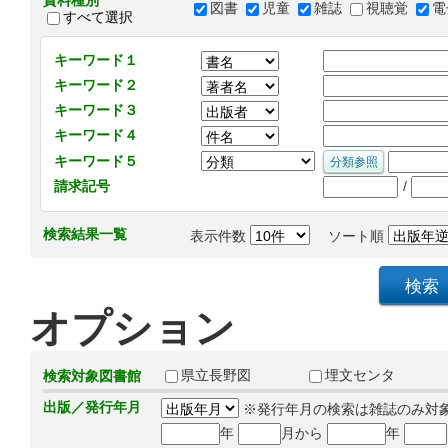
資料種別
図書
児童
雑誌
視聴覚
電
すべて選択
キーワード１
キーワード２
キーワード３
キーワード４
キーワード５
/
請求記号
検索結果一覧
表示件数
ソート順
オプション
県立長野図
埋文センタ
検索対象図書館
出版／発行年月
※発行年月の検索は雑誌のみ対
年
月から
年